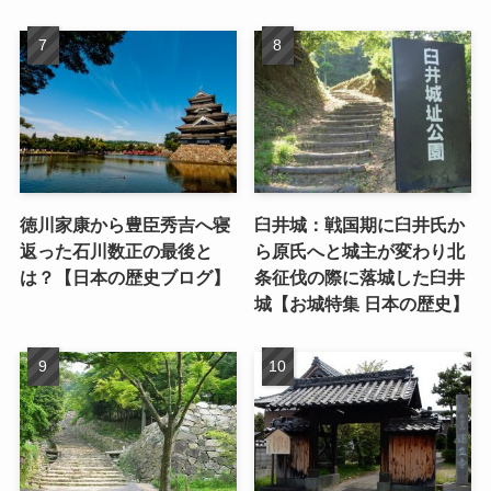
徳川家康から豊臣秀吉へ寝
臼井城：戦国期に臼井氏か
返った石川数正の最後と
ら原氏へと城主が変わり北
は？【日本の歴史ブログ】
条征伐の際に落城した臼井
城【お城特集 日本の歴史】