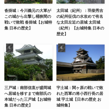
沓掛城：今川義元の大軍が
太田城（紀州）：羽柴秀吉
この城から出撃し桶狭間の
の紀州征伐の水攻めで有名
戦いで敗戦 沓掛城【お城特
な太田左近の居城 太田城
集 日本の歴史】
（紀州）【お城特集 日本の
歴史】
三戸城：南部信直が盛岡城
宇土城：関ヶ原の戦いで敗
へ居城を移すまで南部氏の
れた西軍の将小西行長の居
本城だった三戸城【お城特
城 宇土城【日本の歴史 お
集 日本の歴史】
城特集】