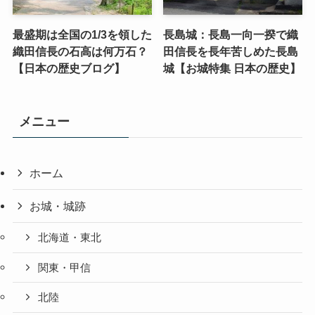
最盛期は全国の1/3を領した
長島城：長島一向一揆で織
織田信長の石高は何万石？
田信長を長年苦しめた長島
【日本の歴史ブログ】
城【お城特集 日本の歴史】
メニュー
ホーム
お城・城跡
北海道・東北
関東・甲信
北陸