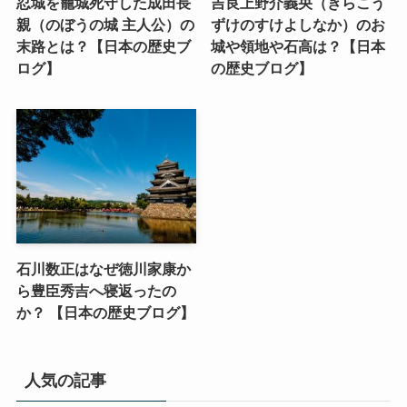
忍城を籠城死守した成田長
吉良上野介義央（きらこう
親（のぼうの城 主人公）の
ずけのすけよしなか）のお
末路とは？【日本の歴史ブ
城や領地や石高は？【日本
ログ】
の歴史ブログ】
石川数正はなぜ徳川家康か
ら豊臣秀吉へ寝返ったの
か？ 【日本の歴史ブログ】
人気の記事