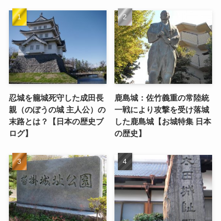
忍城を籠城死守した成田長
鹿島城：佐竹義重の常陸統
親（のぼうの城 主人公）の
一戦により攻撃を受け落城
末路とは？【日本の歴史ブ
した鹿島城【お城特集 日本
ログ】
の歴史】