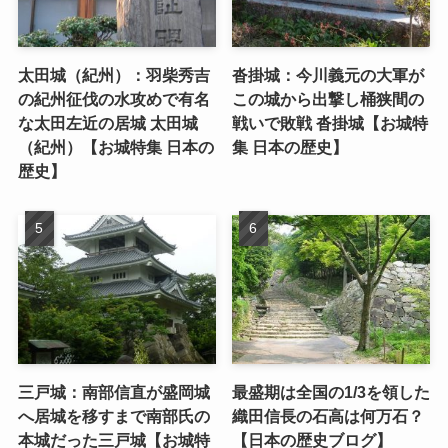
太田城（紀州）：羽柴秀吉
沓掛城：今川義元の大軍が
の紀州征伐の水攻めで有名
この城から出撃し桶狭間の
な太田左近の居城 太田城
戦いで敗戦 沓掛城【お城特
（紀州）【お城特集 日本の
集 日本の歴史】
歴史】
三戸城：南部信直が盛岡城
最盛期は全国の1/3を領した
へ居城を移すまで南部氏の
織田信長の石高は何万石？
本城だった三戸城【お城特
【日本の歴史ブログ】