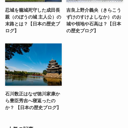
忍城を籠城死守した成田長
吉良上野介義央（きらこう
親（のぼうの城 主人公）の
ずけのすけよしなか）のお
末路とは？【日本の歴史ブ
城や領地や石高は？【日本
ログ】
の歴史ブログ】
石川数正はなぜ徳川家康か
ら豊臣秀吉へ寝返ったの
か？ 【日本の歴史ブログ】