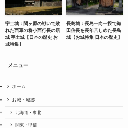
宇土城：関ヶ原の戦いで敗
長島城：長島一向一揆で織
れた西軍の将小西行長の居
田信長を長年苦しめた長島
城 宇土城【日本の歴史 お
城【お城特集 日本の歴史】
城特集】
メニュー
ホーム
お城・城跡
北海道・東北
関東・甲信