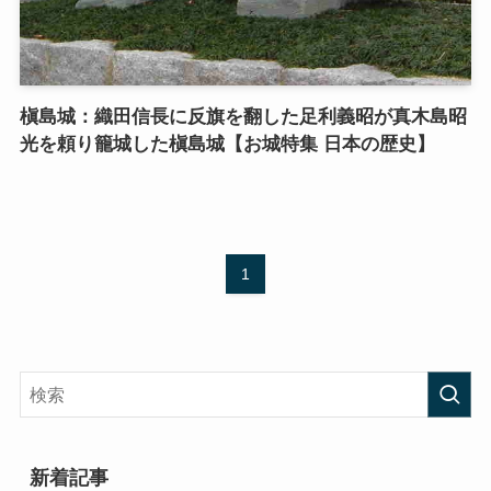
槇島城：織田信長に反旗を翻した足利義昭が真木島昭
光を頼り籠城した槇島城【お城特集 日本の歴史】
1
新着記事