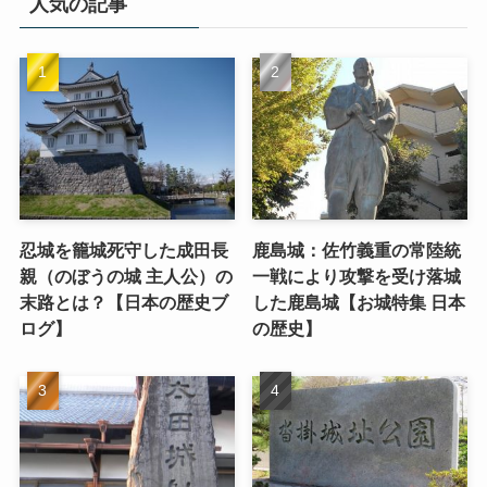
人気の記事
忍城を籠城死守した成田長
鹿島城：佐竹義重の常陸統
親（のぼうの城 主人公）の
一戦により攻撃を受け落城
末路とは？【日本の歴史ブ
した鹿島城【お城特集 日本
ログ】
の歴史】