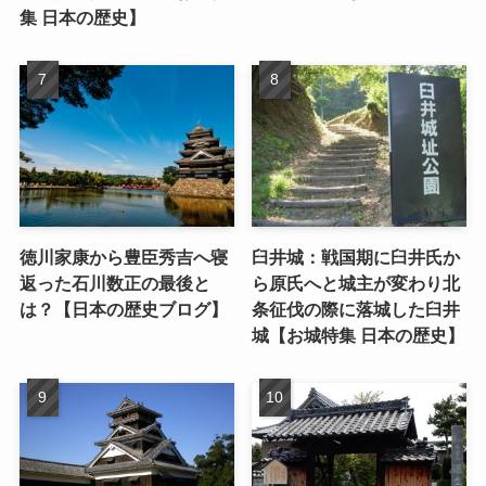
集 日本の歴史】
徳川家康から豊臣秀吉へ寝
臼井城：戦国期に臼井氏か
返った石川数正の最後と
ら原氏へと城主が変わり北
は？【日本の歴史ブログ】
条征伐の際に落城した臼井
城【お城特集 日本の歴史】