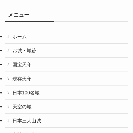
メニュー
ホーム
お城・城跡
国宝天守
現存天守
日本100名城
天空の城
日本三大山城