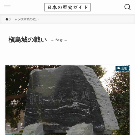
ホーム
槇島城の戦い
槇島城の戦い
– tag –
近畿