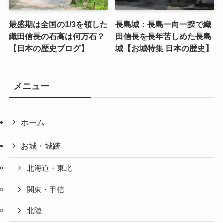
最盛期は全国の1/3を領した
長島城：長島一向一揆で織
織田信長の石高は何万石？
田信長を長年苦しめた長島
【日本の歴史ブログ】
城【お城特集 日本の歴史】
メニュー
ホーム
お城・城跡
北海道・東北
関東・甲信
北陸