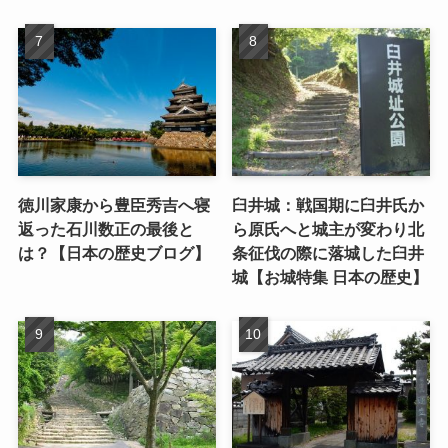
徳川家康から豊臣秀吉へ寝
臼井城：戦国期に臼井氏か
返った石川数正の最後と
ら原氏へと城主が変わり北
は？【日本の歴史ブログ】
条征伐の際に落城した臼井
城【お城特集 日本の歴史】