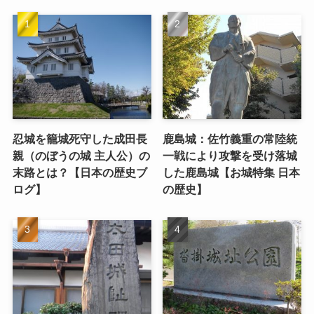
忍城を籠城死守した成田長
鹿島城：佐竹義重の常陸統
親（のぼうの城 主人公）の
一戦により攻撃を受け落城
末路とは？【日本の歴史ブ
した鹿島城【お城特集 日本
ログ】
の歴史】