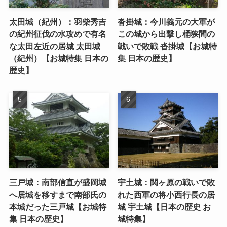
太田城（紀州）：羽柴秀吉
沓掛城：今川義元の大軍が
の紀州征伐の水攻めで有名
この城から出撃し桶狭間の
な太田左近の居城 太田城
戦いで敗戦 沓掛城【お城特
（紀州）【お城特集 日本の
集 日本の歴史】
歴史】
三戸城：南部信直が盛岡城
宇土城：関ヶ原の戦いで敗
へ居城を移すまで南部氏の
れた西軍の将小西行長の居
本城だった三戸城【お城特
城 宇土城【日本の歴史 お
集 日本の歴史】
城特集】