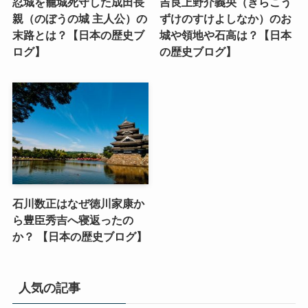
忍城を籠城死守した成田長
吉良上野介義央（きらこう
親（のぼうの城 主人公）の
ずけのすけよしなか）のお
末路とは？【日本の歴史ブ
城や領地や石高は？【日本
ログ】
の歴史ブログ】
石川数正はなぜ徳川家康か
ら豊臣秀吉へ寝返ったの
か？ 【日本の歴史ブログ】
人気の記事