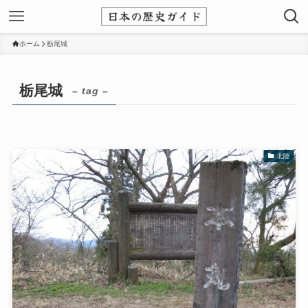
ホーム
栃尾城
栃尾城
– tag –
北陸