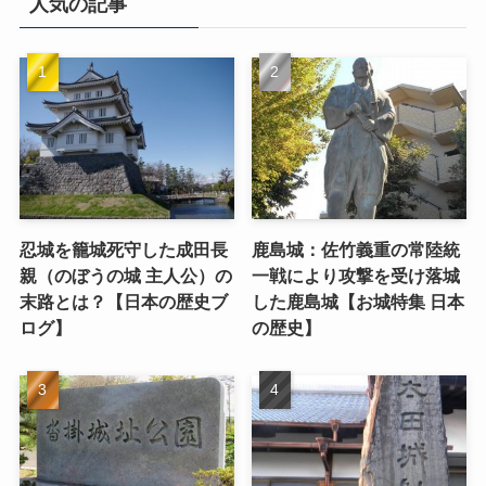
人気の記事
忍城を籠城死守した成田長
鹿島城：佐竹義重の常陸統
親（のぼうの城 主人公）の
一戦により攻撃を受け落城
末路とは？【日本の歴史ブ
した鹿島城【お城特集 日本
ログ】
の歴史】