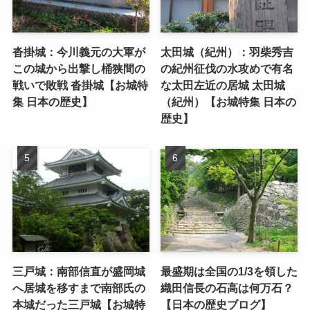
沓掛城：今川義元の大軍が
太田城（紀州）：羽柴秀吉
この城から出撃し桶狭間の
の紀州征伐の水攻めで有名
戦いで敗戦 沓掛城【お城特
な太田左近の居城 太田城
集 日本の歴史】
（紀州）【お城特集 日本の
歴史】
三戸城：南部信直が盛岡城
最盛期は全国の1/3を領した
へ居城を移すまで南部氏の
織田信長の石高は何万石？
本城だった三戸城【お城特
【日本の歴史ブログ】