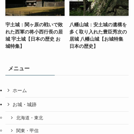
宇土城：関ヶ原の戦いで敗
八幡山城：安土城の遺構を
れた西軍の将小西行長の居
多く取り入れた豊臣秀次の
城 宇土城【日本の歴史 お
居城 八幡山城【お城特集
城特集】
日本の歴史】
メニュー
ホーム
お城・城跡
北海道・東北
関東・甲信