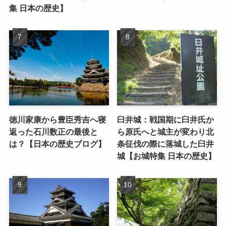
集 日本の歴史】
徳川家康から豊臣秀吉へ寝
臼井城：戦国期に臼井氏か
返った石川数正の最後と
ら原氏へと城主が変わり北
は？【日本の歴史ブログ】
条征伐の際に落城した臼井
城【お城特集 日本の歴史】