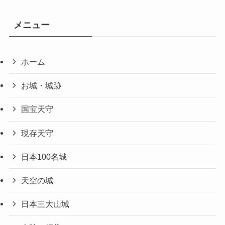
メニュー
ホーム
お城・城跡
国宝天守
現存天守
日本100名城
天空の城
日本三大山城