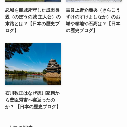
忍城を籠城死守した成田長
吉良上野介義央（きらこう
親（のぼうの城 主人公）の
ずけのすけよしなか）のお
末路とは？【日本の歴史ブ
城や領地や石高は？【日本
ログ】
の歴史ブログ】
石川数正はなぜ徳川家康か
ら豊臣秀吉へ寝返ったの
か？ 【日本の歴史ブログ】