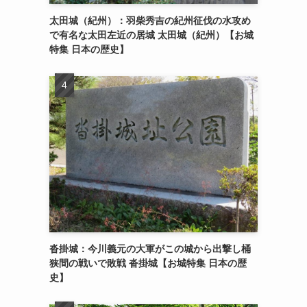
太田城（紀州）：羽柴秀吉の紀州征伐の水攻め
で有名な太田左近の居城 太田城（紀州）【お城
特集 日本の歴史】
沓掛城：今川義元の大軍がこの城から出撃し桶
狭間の戦いで敗戦 沓掛城【お城特集 日本の歴
史】