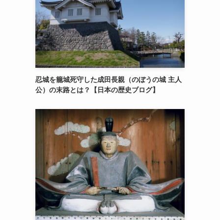
忍城を籠城死守した成田長親（のぼうの城 主人
公）の末路とは？【日本の歴史ブログ】