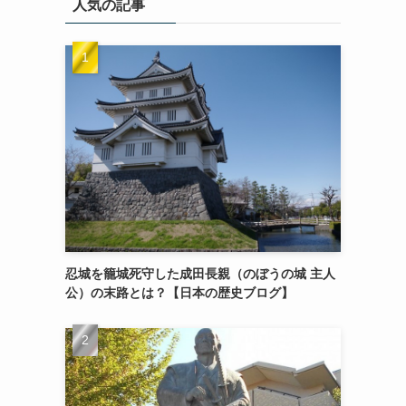
人気の記事
忍城を籠城死守した成田長親（のぼうの城 主人
公）の末路とは？【日本の歴史ブログ】