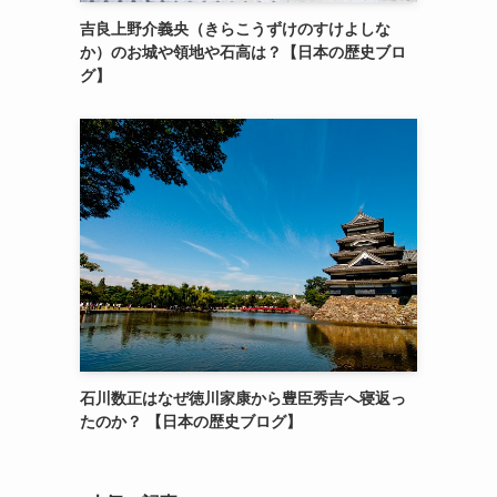
吉良上野介義央（きらこうずけのすけよしな
か）のお城や領地や石高は？【日本の歴史ブロ
グ】
石川数正はなぜ徳川家康から豊臣秀吉へ寝返っ
たのか？ 【日本の歴史ブログ】