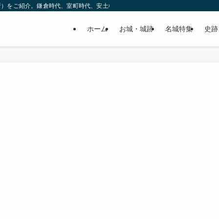
所）をご紹介。鎌倉時代、室町時代、安土桃山時代（戦国時代）、江戸時代と幅広
ホーム
お城・城跡
名城特集
史跡