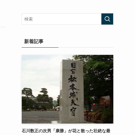
新着記事
石川数正の次男「康勝」が花と散った壮絶な最