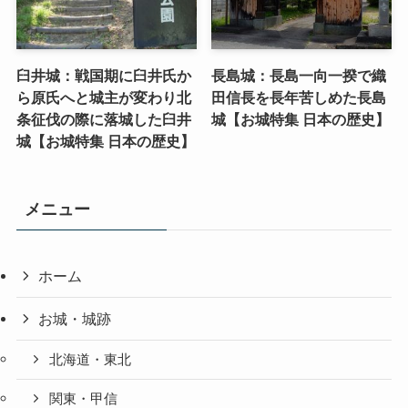
臼井城：戦国期に臼井氏か
長島城：長島一向一揆で織
ら原氏へと城主が変わり北
田信長を長年苦しめた長島
条征伐の際に落城した臼井
城【お城特集 日本の歴史】
城【お城特集 日本の歴史】
メニュー
ホーム
お城・城跡
北海道・東北
関東・甲信