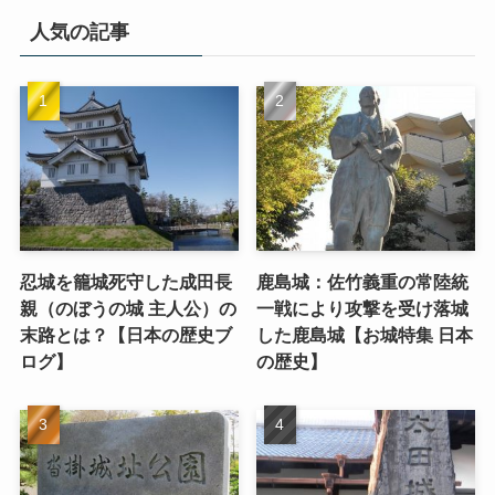
人気の記事
忍城を籠城死守した成田長
鹿島城：佐竹義重の常陸統
親（のぼうの城 主人公）の
一戦により攻撃を受け落城
末路とは？【日本の歴史ブ
した鹿島城【お城特集 日本
ログ】
の歴史】