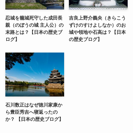
忍城を籠城死守した成田長
吉良上野介義央（きらこう
親（のぼうの城 主人公）の
ずけのすけよしなか）のお
末路とは？【日本の歴史ブ
城や領地や石高は？【日本
ログ】
の歴史ブログ】
石川数正はなぜ徳川家康か
ら豊臣秀吉へ寝返ったの
か？ 【日本の歴史ブログ】