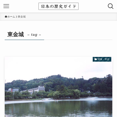
ホーム
東金城
東金城
– tag –
関東・甲信