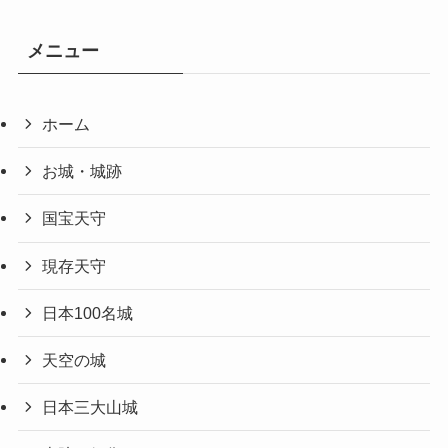
メニュー
ホーム
お城・城跡
国宝天守
現存天守
日本100名城
天空の城
日本三大山城