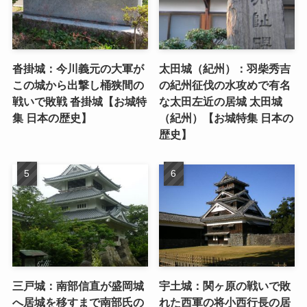
沓掛城：今川義元の大軍が
太田城（紀州）：羽柴秀吉
この城から出撃し桶狭間の
の紀州征伐の水攻めで有名
戦いで敗戦 沓掛城【お城特
な太田左近の居城 太田城
集 日本の歴史】
（紀州）【お城特集 日本の
歴史】
三戸城：南部信直が盛岡城
宇土城：関ヶ原の戦いで敗
へ居城を移すまで南部氏の
れた西軍の将小西行長の居