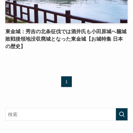
東金城：秀吉の北条征伐では酒井氏も小田原城へ籠城
敗戦後領地没収廃城となった東金城【お城特集 日本
の歴史】
1