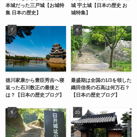
本城だった三戸城【お城特
城 宇土城【日本の歴史 お
集 日本の歴史】
城特集】
徳川家康から豊臣秀吉へ寝
最盛期は全国の1/3を領した
返った石川数正の最後と
織田信長の石高は何万石？
は？【日本の歴史ブログ】
【日本の歴史ブログ】