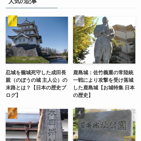
人気の記事
忍城を籠城死守した成田長
鹿島城：佐竹義重の常陸統
親（のぼうの城 主人公）の
一戦により攻撃を受け落城
末路とは？【日本の歴史ブ
した鹿島城【お城特集 日本
ログ】
の歴史】