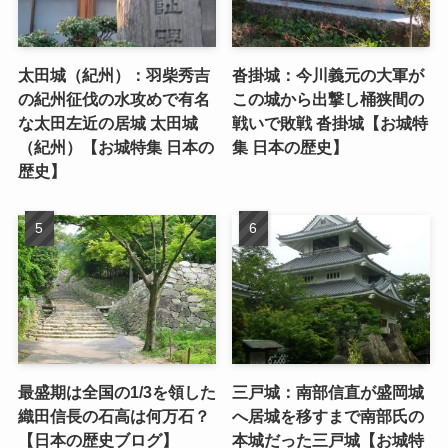
太田城（紀州）：羽柴秀吉
沓掛城：今川義元の大軍が
の紀州征伐の水攻めで有名
この城から出撃し桶狭間の
な太田左近の居城 太田城
戦いで敗戦 沓掛城【お城特
（紀州）【お城特集 日本の
集 日本の歴史】
歴史】
最盛期は全国の1/3を領した
三戸城：南部信直が盛岡城
織田信長の石高は何万石？
へ居城を移すまで南部氏の
【日本の歴史ブログ】
本城だった三戸城【お城特