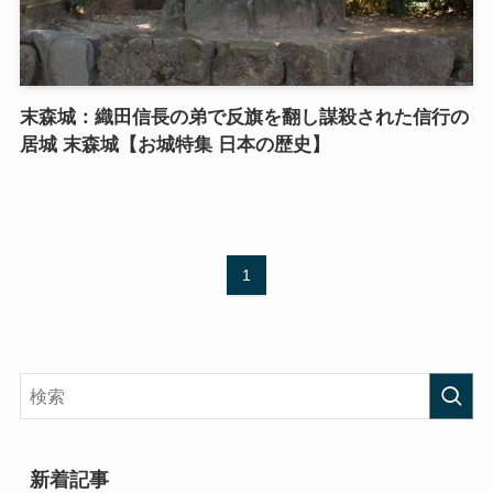
末森城：織田信長の弟で反旗を翻し謀殺された信行の
居城 末森城【お城特集 日本の歴史】
1
新着記事