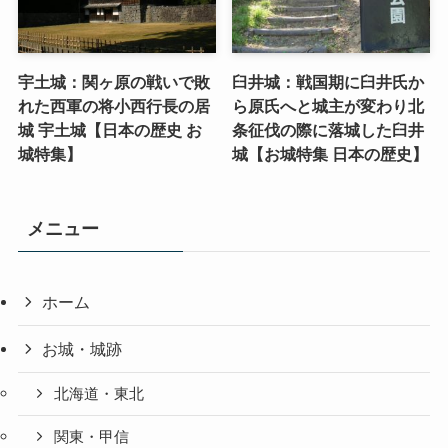
宇土城：関ヶ原の戦いで敗
臼井城：戦国期に臼井氏か
れた西軍の将小西行長の居
ら原氏へと城主が変わり北
城 宇土城【日本の歴史 お
条征伐の際に落城した臼井
城特集】
城【お城特集 日本の歴史】
メニュー
ホーム
お城・城跡
北海道・東北
関東・甲信