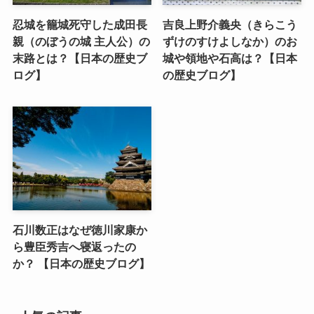
忍城を籠城死守した成田長
吉良上野介義央（きらこう
親（のぼうの城 主人公）の
ずけのすけよしなか）のお
末路とは？【日本の歴史ブ
城や領地や石高は？【日本
ログ】
の歴史ブログ】
石川数正はなぜ徳川家康か
ら豊臣秀吉へ寝返ったの
か？ 【日本の歴史ブログ】