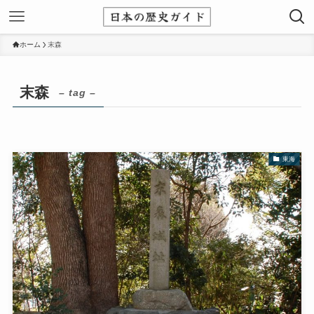
ホーム
末森
末森
– tag –
東海