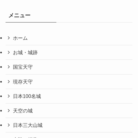
メニュー
ホーム
お城・城跡
国宝天守
現存天守
日本100名城
天空の城
日本三大山城