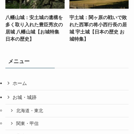
八幡山城：安土城の遺構を
宇土城：関ヶ原の戦いで敗
多く取り入れた豊臣秀次の
れた西軍の将小西行長の居
居城 八幡山城【お城特集
城 宇土城【日本の歴史 お
日本の歴史】
城特集】
メニュー
ホーム
お城・城跡
北海道・東北
関東・甲信