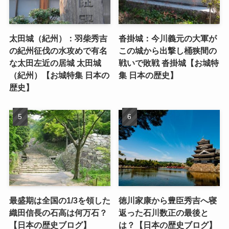
太田城（紀州）：羽柴秀吉
沓掛城：今川義元の大軍が
の紀州征伐の水攻めで有名
この城から出撃し桶狭間の
な太田左近の居城 太田城
戦いで敗戦 沓掛城【お城特
（紀州）【お城特集 日本の
集 日本の歴史】
歴史】
最盛期は全国の1/3を領した
徳川家康から豊臣秀吉へ寝
織田信長の石高は何万石？
返った石川数正の最後と
【日本の歴史ブログ】
は？【日本の歴史ブログ】