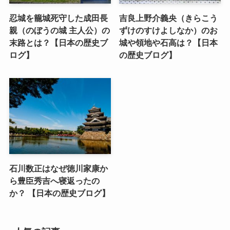
忍城を籠城死守した成田長
吉良上野介義央（きらこう
親（のぼうの城 主人公）の
ずけのすけよしなか）のお
末路とは？【日本の歴史ブ
城や領地や石高は？【日本
ログ】
の歴史ブログ】
石川数正はなぜ徳川家康か
ら豊臣秀吉へ寝返ったの
か？ 【日本の歴史ブログ】