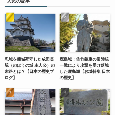
人気の記事
忍城を籠城死守した成田長
鹿島城：佐竹義重の常陸統
親（のぼうの城 主人公）の
一戦により攻撃を受け落城
末路とは？【日本の歴史ブ
した鹿島城【お城特集 日本
ログ】
の歴史】