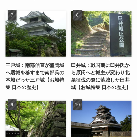
三戸城：南部信直が盛岡城
臼井城：戦国期に臼井氏か
へ居城を移すまで南部氏の
ら原氏へと城主が変わり北
本城だった三戸城【お城特
条征伐の際に落城した臼井
集 日本の歴史】
城【お城特集 日本の歴史】