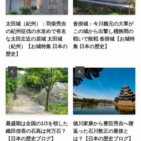
太田城（紀州）：羽柴秀吉
沓掛城：今川義元の大軍が
の紀州征伐の水攻めで有名
この城から出撃し桶狭間の
な太田左近の居城 太田城
戦いで敗戦 沓掛城【お城特
（紀州）【お城特集 日本の
集 日本の歴史】
歴史】
最盛期は全国の1/3を領した
徳川家康から豊臣秀吉へ寝
織田信長の石高は何万石？
返った石川数正の最後と
【日本の歴史ブログ】
は？【日本の歴史ブログ】