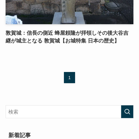
敦賀城：信長の側近 蜂屋頼隆が拝領しその後大谷吉
継が城主となる 敦賀城【お城特集 日本の歴史】
1
新着記事