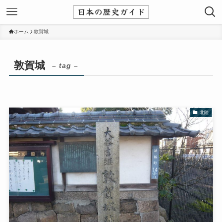
ホーム
敦賀城
敦賀城
– tag –
北陸