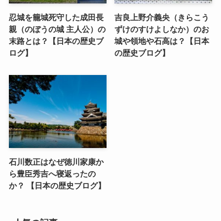
忍城を籠城死守した成田長
吉良上野介義央（きらこう
親（のぼうの城 主人公）の
ずけのすけよしなか）のお
末路とは？【日本の歴史ブ
城や領地や石高は？【日本
ログ】
の歴史ブログ】
石川数正はなぜ徳川家康か
ら豊臣秀吉へ寝返ったの
か？ 【日本の歴史ブログ】