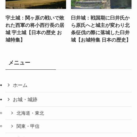
宇土城：関ヶ原の戦いで敗
臼井城：戦国期に臼井氏か
れた西軍の将小西行長の居
ら原氏へと城主が変わり北
城 宇土城【日本の歴史 お
条征伐の際に落城した臼井
城特集】
城【お城特集 日本の歴史】
メニュー
ホーム
お城・城跡
北海道・東北
関東・甲信