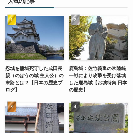
人気の記事
忍城を籠城死守した成田長
鹿島城：佐竹義重の常陸統
親（のぼうの城 主人公）の
一戦により攻撃を受け落城
末路とは？【日本の歴史ブ
した鹿島城【お城特集 日本
ログ】
の歴史】