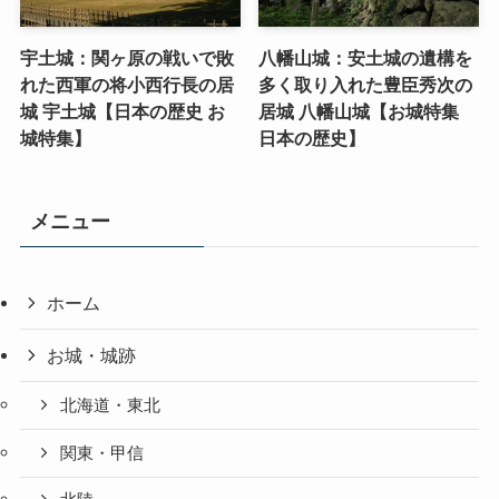
宇土城：関ヶ原の戦いで敗
八幡山城：安土城の遺構を
れた西軍の将小西行長の居
多く取り入れた豊臣秀次の
城 宇土城【日本の歴史 お
居城 八幡山城【お城特集
城特集】
日本の歴史】
メニュー
ホーム
お城・城跡
北海道・東北
関東・甲信