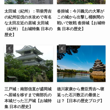
太田城（紀州）：羽柴秀吉
沓掛城：今川義元の大軍が
の紀州征伐の水攻めで有名
この城から出撃し桶狭間の
な太田左近の居城 太田城
戦いで敗戦 沓掛城【お城特
（紀州）【お城特集 日本の
集 日本の歴史】
歴史】
三戸城：南部信直が盛岡城
徳川家康から豊臣秀吉へ寝
へ居城を移すまで南部氏の
返った石川数正の最後と
本城だった三戸城【お城特
は？【日本の歴史ブログ】
集 日本の歴史】