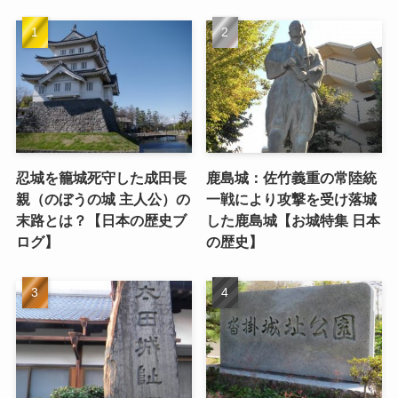
忍城を籠城死守した成田長
鹿島城：佐竹義重の常陸統
親（のぼうの城 主人公）の
一戦により攻撃を受け落城
末路とは？【日本の歴史ブ
した鹿島城【お城特集 日本
ログ】
の歴史】