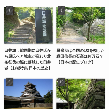
臼井城：戦国期に臼井氏か
最盛期は全国の1/3を領した
ら原氏へと城主が変わり北
織田信長の石高は何万石？
条征伐の際に落城した臼井
【日本の歴史ブログ】
城【お城特集 日本の歴史】