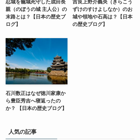
忍城を籠城死守した成田長
吉良上野介義央（きらこう
親（のぼうの城 主人公）の
ずけのすけよしなか）のお
末路とは？【日本の歴史ブ
城や領地や石高は？【日本
ログ】
の歴史ブログ】
石川数正はなぜ徳川家康か
ら豊臣秀吉へ寝返ったの
か？ 【日本の歴史ブログ】
人気の記事