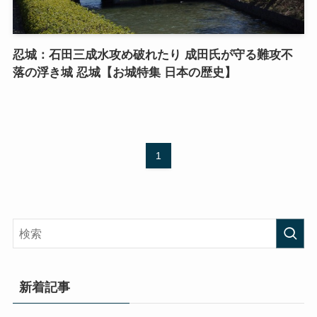
忍城：石田三成水攻め破れたり 成田氏が守る難攻不
落の浮き城 忍城【お城特集 日本の歴史】
1
新着記事