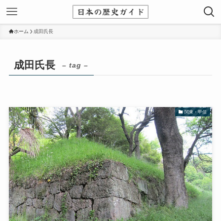
ホーム
成田氏長
成田氏長
– tag –
関東・甲信