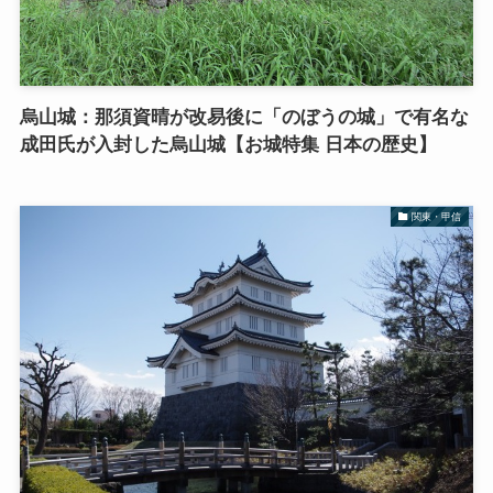
烏山城：那須資晴が改易後に「のぼうの城」で有名な
成田氏が入封した烏山城【お城特集 日本の歴史】
関東・甲信