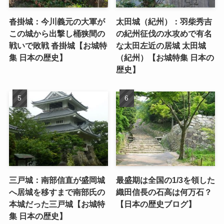
沓掛城：今川義元の大軍が
太田城（紀州）：羽柴秀吉
この城から出撃し桶狭間の
の紀州征伐の水攻めで有名
戦いで敗戦 沓掛城【お城特
な太田左近の居城 太田城
集 日本の歴史】
（紀州）【お城特集 日本の
歴史】
三戸城：南部信直が盛岡城
最盛期は全国の1/3を領した
へ居城を移すまで南部氏の
織田信長の石高は何万石？
本城だった三戸城【お城特
【日本の歴史ブログ】
集 日本の歴史】