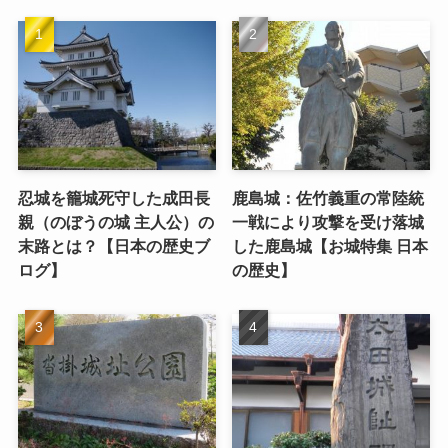
忍城を籠城死守した成田長
鹿島城：佐竹義重の常陸統
親（のぼうの城 主人公）の
一戦により攻撃を受け落城
末路とは？【日本の歴史ブ
した鹿島城【お城特集 日本
ログ】
の歴史】