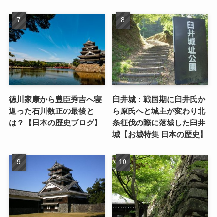
徳川家康から豊臣秀吉へ寝
臼井城：戦国期に臼井氏か
返った石川数正の最後と
ら原氏へと城主が変わり北
は？【日本の歴史ブログ】
条征伐の際に落城した臼井
城【お城特集 日本の歴史】