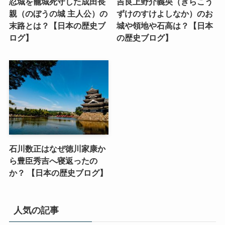
忍城を籠城死守した成田長
吉良上野介義央（きらこう
親（のぼうの城 主人公）の
ずけのすけよしなか）のお
末路とは？【日本の歴史ブ
城や領地や石高は？【日本
ログ】
の歴史ブログ】
石川数正はなぜ徳川家康か
ら豊臣秀吉へ寝返ったの
か？ 【日本の歴史ブログ】
人気の記事