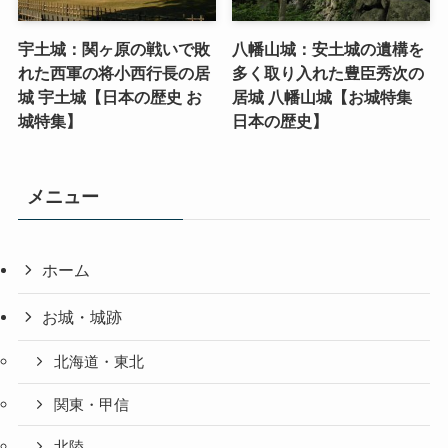
宇土城：関ヶ原の戦いで敗
八幡山城：安土城の遺構を
れた西軍の将小西行長の居
多く取り入れた豊臣秀次の
城 宇土城【日本の歴史 お
居城 八幡山城【お城特集
城特集】
日本の歴史】
メニュー
ホーム
お城・城跡
北海道・東北
関東・甲信
北陸