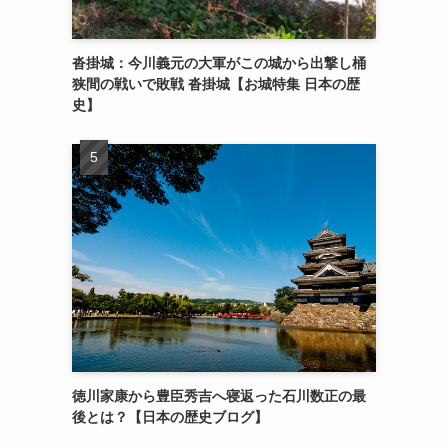
沓掛城：今川義元の大軍がこの城から出撃し桶
狭間の戦いで敗戦 沓掛城【お城特集 日本の歴
史】
徳川家康から豊臣秀吉へ寝返った石川数正の最
後とは？【日本の歴史ブログ】