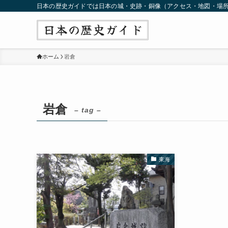
日本の歴史ガイドでは日本の城・史跡・銅像（アクセス・地図・場
ホーム
岩倉
岩倉
– tag –
東海