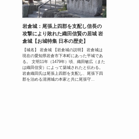
岩倉城：尾張上四郡を支配し信長の
攻撃により敗れた織田信賢の居城 岩
倉城【お城特集 日本の歴史】
【城名】 岩倉城 【岩倉城の説明】 岩倉城は
現在の愛知県岩倉市下本町にあった平城であ
る。 文明11年（1479年）頃、織田敏広（また
は織田信安）によって築城されたと伝わる。
岩倉織田氏は尾張上四郡を支配し、尾張下四
郡を治める清洲城の本家と共に尾張守...