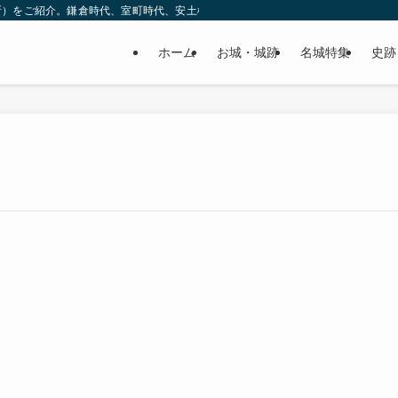
所）をご紹介。鎌倉時代、室町時代、安土桃山時代（戦国時代）、江戸時代と幅広
ホーム
お城・城跡
名城特集
史跡