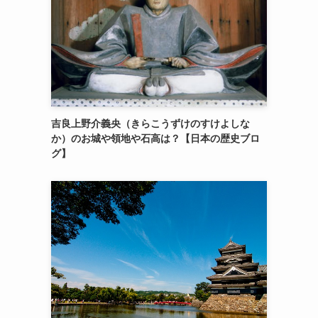
吉良上野介義央（きらこうずけのすけよしな
か）のお城や領地や石高は？【日本の歴史ブロ
グ】