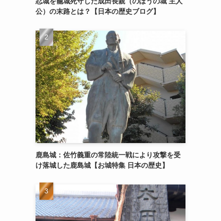
忍城を籠城死守した成田長親（のぼうの城 主人
公）の末路とは？【日本の歴史ブログ】
鹿島城：佐竹義重の常陸統一戦により攻撃を受
け落城した鹿島城【お城特集 日本の歴史】