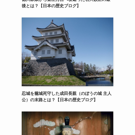
後とは？【日本の歴史ブログ】
忍城を籠城死守した成田長親（のぼうの城 主人
公）の末路とは？【日本の歴史ブログ】