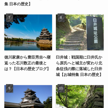
集 日本の歴史】
徳川家康から豊臣秀吉へ寝
臼井城：戦国期に臼井氏か
返った石川数正の最後と
ら原氏へと城主が変わり北
は？【日本の歴史ブログ】
条征伐の際に落城した臼井
城【お城特集 日本の歴史】