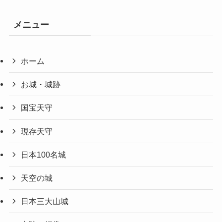
メニュー
ホーム
お城・城跡
国宝天守
現存天守
日本100名城
天空の城
日本三大山城