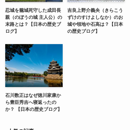
忍城を籠城死守した成田長
吉良上野介義央（きらこう
親（のぼうの城 主人公）の
ずけのすけよしなか）のお
末路とは？【日本の歴史ブ
城や領地や石高は？【日本
ログ】
の歴史ブログ】
石川数正はなぜ徳川家康か
ら豊臣秀吉へ寝返ったの
か？ 【日本の歴史ブログ】