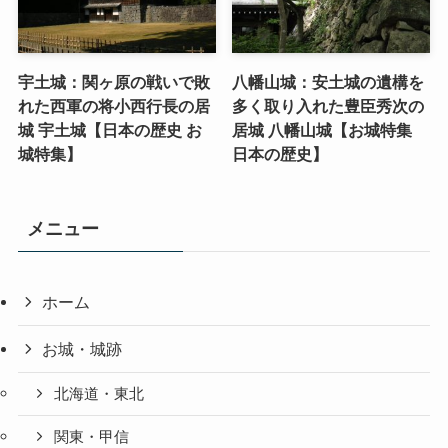
宇土城：関ヶ原の戦いで敗
八幡山城：安土城の遺構を
れた西軍の将小西行長の居
多く取り入れた豊臣秀次の
城 宇土城【日本の歴史 お
居城 八幡山城【お城特集
城特集】
日本の歴史】
メニュー
ホーム
お城・城跡
北海道・東北
関東・甲信