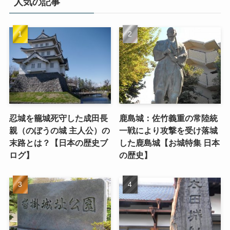
人気の記事
忍城を籠城死守した成田長
鹿島城：佐竹義重の常陸統
親（のぼうの城 主人公）の
一戦により攻撃を受け落城
末路とは？【日本の歴史ブ
した鹿島城【お城特集 日本
ログ】
の歴史】