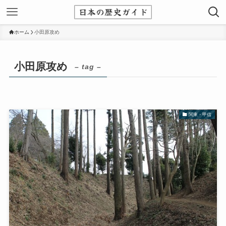
ホーム
小田原攻め
小田原攻め
– tag –
関東・甲信