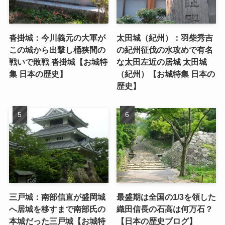
沓掛城：今川義元の大軍が
太田城（紀州）：羽柴秀吉
この城から出撃し桶狭間の
の紀州征伐の水攻めで有名
戦いで敗戦 沓掛城【お城特
な太田左近の居城 太田城
集 日本の歴史】
（紀州）【お城特集 日本の
歴史】
三戸城：南部信直が盛岡城
最盛期は全国の1/3を領した
へ居城を移すまで南部氏の
織田信長の石高は何万石？
本城だった三戸城【お城特
【日本の歴史ブログ】