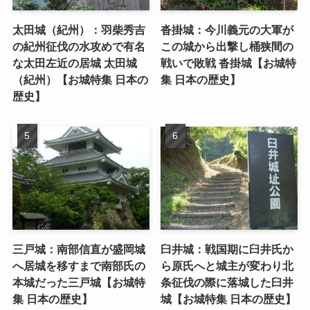
太田城（紀州）：羽柴秀吉
沓掛城：今川義元の大軍が
の紀州征伐の水攻めで有名
この城から出撃し桶狭間の
な太田左近の居城 太田城
戦いで敗戦 沓掛城【お城特
（紀州）【お城特集 日本の
集 日本の歴史】
歴史】
三戸城：南部信直が盛岡城
臼井城：戦国期に臼井氏か
へ居城を移すまで南部氏の
ら原氏へと城主が変わり北
本城だった三戸城【お城特
条征伐の際に落城した臼井
集 日本の歴史】
城【お城特集 日本の歴史】