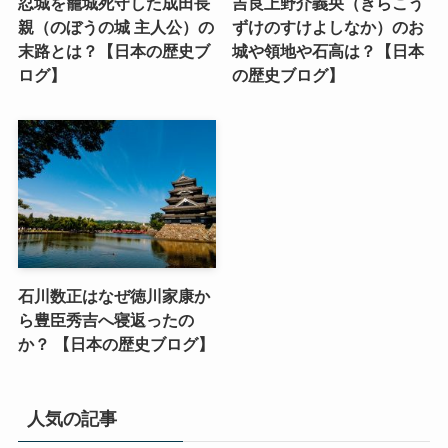
忍城を籠城死守した成田長
吉良上野介義央（きらこう
親（のぼうの城 主人公）の
ずけのすけよしなか）のお
末路とは？【日本の歴史ブ
城や領地や石高は？【日本
ログ】
の歴史ブログ】
石川数正はなぜ徳川家康か
ら豊臣秀吉へ寝返ったの
か？ 【日本の歴史ブログ】
人気の記事