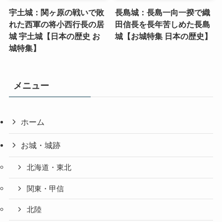
宇土城：関ヶ原の戦いで敗
長島城：長島一向一揆で織
れた西軍の将小西行長の居
田信長を長年苦しめた長島
城 宇土城【日本の歴史 お
城【お城特集 日本の歴史】
城特集】
メニュー
ホーム
お城・城跡
北海道・東北
関東・甲信
北陸