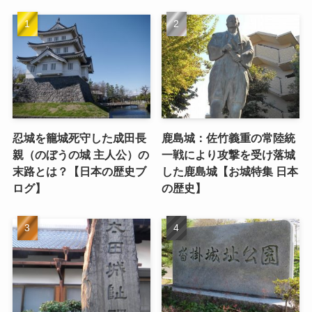
忍城を籠城死守した成田長
鹿島城：佐竹義重の常陸統
親（のぼうの城 主人公）の
一戦により攻撃を受け落城
末路とは？【日本の歴史ブ
した鹿島城【お城特集 日本
ログ】
の歴史】