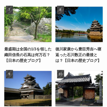
最盛期は全国の1/3を領した
徳川家康から豊臣秀吉へ寝
織田信長の石高は何万石？
返った石川数正の最後と
【日本の歴史ブログ】
は？【日本の歴史ブログ】