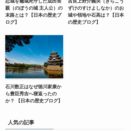
忍城を籠城死守した成田長
吉良上野介義央（きらこう
親（のぼうの城 主人公）の
ずけのすけよしなか）のお
末路とは？【日本の歴史ブ
城や領地や石高は？【日本
ログ】
の歴史ブログ】
石川数正はなぜ徳川家康か
ら豊臣秀吉へ寝返ったの
か？ 【日本の歴史ブログ】
人気の記事