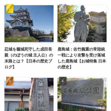
忍城を籠城死守した成田長
鹿島城：佐竹義重の常陸統
親（のぼうの城 主人公）の
一戦により攻撃を受け落城
末路とは？【日本の歴史ブ
した鹿島城【お城特集 日本
ログ】
の歴史】