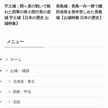
宇土城：関ヶ原の戦いで敗
長島城：長島一向一揆で織
れた西軍の将小西行長の居
田信長を長年苦しめた長島
城 宇土城【日本の歴史 お
城【お城特集 日本の歴史】
城特集】
メニュー
ホーム
お城・城跡
北海道・東北
関東・甲信
北陸