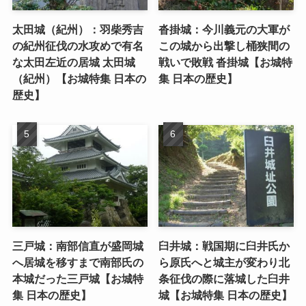
太田城（紀州）：羽柴秀吉
沓掛城：今川義元の大軍が
の紀州征伐の水攻めで有名
この城から出撃し桶狭間の
な太田左近の居城 太田城
戦いで敗戦 沓掛城【お城特
（紀州）【お城特集 日本の
集 日本の歴史】
歴史】
三戸城：南部信直が盛岡城
臼井城：戦国期に臼井氏か
へ居城を移すまで南部氏の
ら原氏へと城主が変わり北
本城だった三戸城【お城特
条征伐の際に落城した臼井
集 日本の歴史】
城【お城特集 日本の歴史】