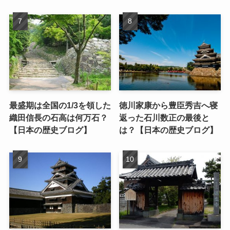
最盛期は全国の1/3を領した
徳川家康から豊臣秀吉へ寝
織田信長の石高は何万石？
返った石川数正の最後と
【日本の歴史ブログ】
は？【日本の歴史ブログ】