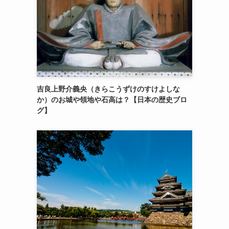
吉良上野介義央（きらこうずけのすけよしな
か）のお城や領地や石高は？【日本の歴史ブロ
グ】