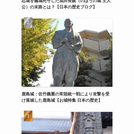
忍城を籠城死守した成田長親（のぼうの城 主人
公）の末路とは？【日本の歴史ブログ】
鹿島城：佐竹義重の常陸統一戦により攻撃を受
け落城した鹿島城【お城特集 日本の歴史】