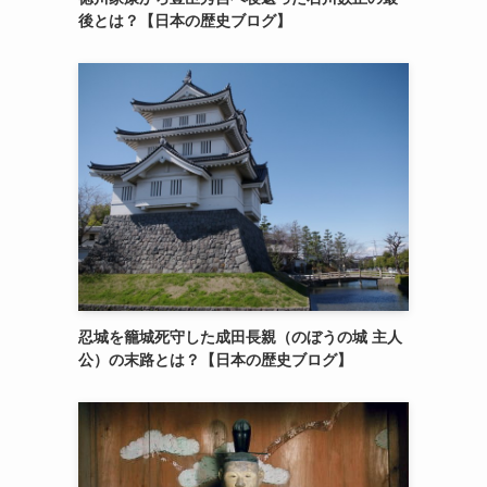
後とは？【日本の歴史ブログ】
忍城を籠城死守した成田長親（のぼうの城 主人
公）の末路とは？【日本の歴史ブログ】