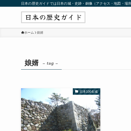
日本の歴史ガイドでは日本の城・史跡・銅像（アクセス・地図・場
ホーム
娘婿
娘婿
– tag –
日本100名城