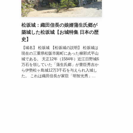
松坂城：織田信長の娘婿蒲生氏郷が
築城した松坂城【お城特集 日本の歴
史】
【城名】 松坂城 【松坂城の説明】 松坂城は
現在の三重県松阪市殿町にあった梯郭式平山
城である。 天正12年（1584年）近江日野城6
万石を領していた「蒲生氏郷」が豊臣秀吉か
ら伊勢松ヶ島城12万3千石を与えられ入城し
た。 これは織田信長が家臣「明智光秀」...