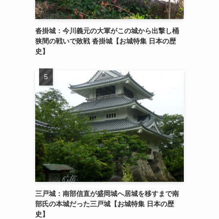
沓掛城：今川義元の大軍がこの城から出撃し桶
狭間の戦いで敗戦 沓掛城【お城特集 日本の歴
史】
三戸城：南部信直が盛岡城へ居城を移すまで南
部氏の本城だった三戸城【お城特集 日本の歴
史】