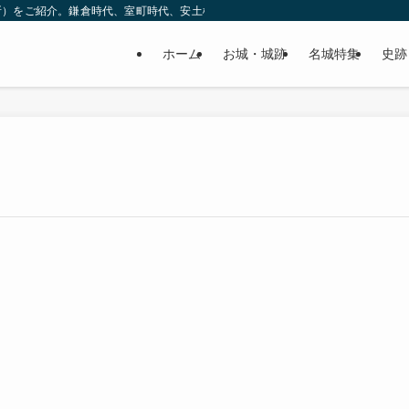
所）をご紹介。鎌倉時代、室町時代、安土桃山時代（戦国時代）、江戸時代と幅広
ホーム
お城・城跡
名城特集
史跡