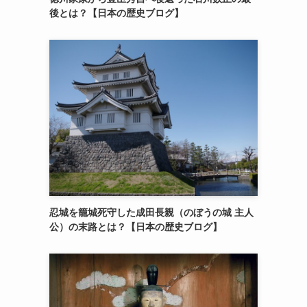
後とは？【日本の歴史ブログ】
忍城を籠城死守した成田長親（のぼうの城 主人
公）の末路とは？【日本の歴史ブログ】