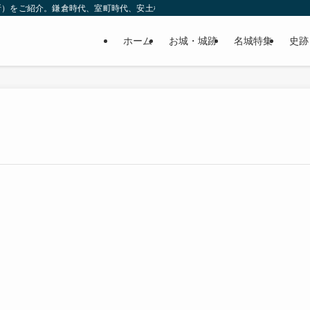
所）をご紹介。鎌倉時代、室町時代、安土桃山時代（戦国時代）、江戸時代と幅広
ホーム
お城・城跡
名城特集
史跡