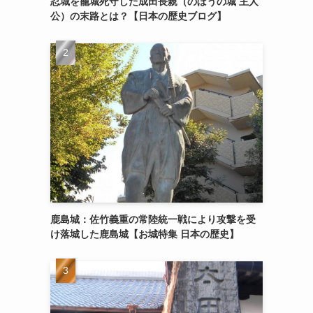
忍城を籠城死守した成田長親（のぼうの城 主人
公）の末路とは？【日本の歴史ブログ】
鹿島城：佐竹義重の常陸統一戦により攻撃を受
け落城した鹿島城【お城特集 日本の歴史】