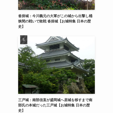
沓掛城：今川義元の大軍がこの城から出撃し桶
狭間の戦いで敗戦 沓掛城【お城特集 日本の歴
史】
三戸城：南部信直が盛岡城へ居城を移すまで南
部氏の本城だった三戸城【お城特集 日本の歴
史】