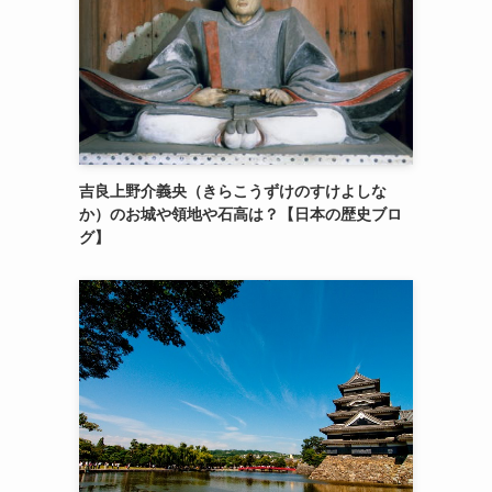
吉良上野介義央（きらこうずけのすけよしな
か）のお城や領地や石高は？【日本の歴史ブロ
グ】