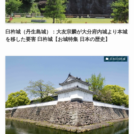
臼杵城（丹生島城）：大友宗麟が大分府内城より本城
を移した要害 臼杵城【お城特集 日本の歴史】
日本100名城