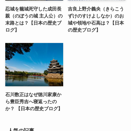
忍城を籠城死守した成田長
吉良上野介義央（きらこう
親（のぼうの城 主人公）の
ずけのすけよしなか）のお
末路とは？【日本の歴史ブ
城や領地や石高は？【日本
ログ】
の歴史ブログ】
石川数正はなぜ徳川家康か
ら豊臣秀吉へ寝返ったの
か？ 【日本の歴史ブログ】
人気の記事