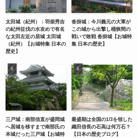
太田城（紀州）：羽柴秀吉
沓掛城：今川義元の大軍が
の紀州征伐の水攻めで有名
この城から出撃し桶狭間の
な太田左近の居城 太田城
戦いで敗戦 沓掛城【お城特
（紀州）【お城特集 日本の
集 日本の歴史】
歴史】
三戸城：南部信直が盛岡城
最盛期は全国の1/3を領した
へ居城を移すまで南部氏の
織田信長の石高は何万石？
本城だった三戸城【お城特
【日本の歴史ブログ】