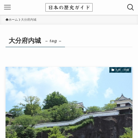
ホーム
大分府内城
大分府内城
– tag –
九州・沖縄