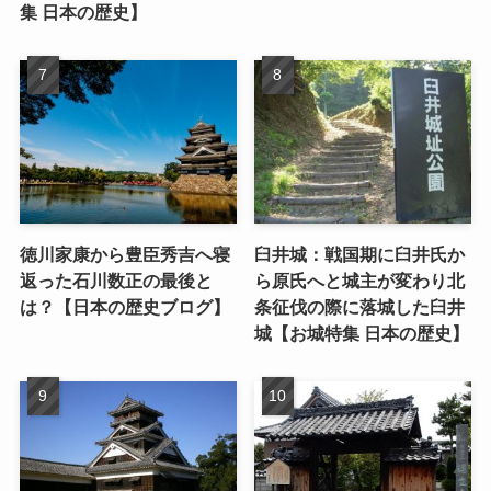
集 日本の歴史】
徳川家康から豊臣秀吉へ寝
臼井城：戦国期に臼井氏か
返った石川数正の最後と
ら原氏へと城主が変わり北
は？【日本の歴史ブログ】
条征伐の際に落城した臼井
城【お城特集 日本の歴史】