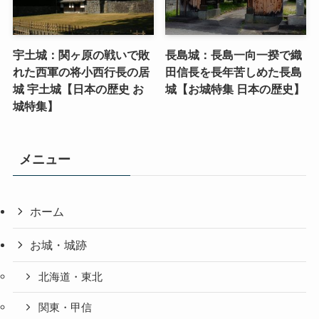
宇土城：関ヶ原の戦いで敗
長島城：長島一向一揆で織
れた西軍の将小西行長の居
田信長を長年苦しめた長島
城 宇土城【日本の歴史 お
城【お城特集 日本の歴史】
城特集】
メニュー
ホーム
お城・城跡
北海道・東北
関東・甲信