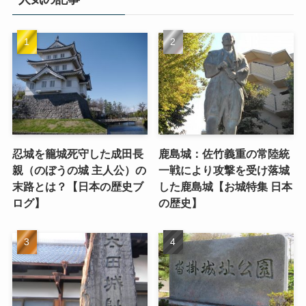
忍城を籠城死守した成田長
鹿島城：佐竹義重の常陸統
親（のぼうの城 主人公）の
一戦により攻撃を受け落城
末路とは？【日本の歴史ブ
した鹿島城【お城特集 日本
ログ】
の歴史】