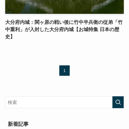
大分府内城：関ヶ原の戦い後に竹中半兵衛の従弟「竹
中重利」が入封した大分府内城【お城特集 日本の歴
史】
1
新着記事