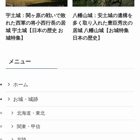
宇土城：関ヶ原の戦いで敗
八幡山城：安土城の遺構を
れた西軍の将小西行長の居
多く取り入れた豊臣秀次の
城 宇土城【日本の歴史 お
居城 八幡山城【お城特集
城特集】
日本の歴史】
メニュー
ホーム
お城・城跡
北海道・東北
関東・甲信
北陸