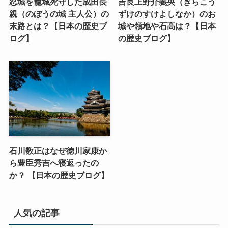
忍城を籠城死守した成田長
吉良上野介義央（きらこう
親（のぼうの城 主人公）の
ずけのすけよしなか）のお
末路とは？【日本の歴史ブ
城や領地や石高は？【日本
ログ】
の歴史ブログ】
石川数正はなぜ徳川家康か
ら豊臣秀吉へ寝返ったの
か？ 【日本の歴史ブログ】
人気の記事