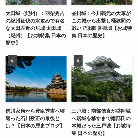
太田城（紀州）：羽柴秀吉
沓掛城：今川義元の大軍が
の紀州征伐の水攻めで有名
この城から出撃し桶狭間の
な太田左近の居城 太田城
戦いで敗戦 沓掛城【お城特
（紀州）【お城特集 日本の
集 日本の歴史】
歴史】
徳川家康から豊臣秀吉へ寝
三戸城：南部信直が盛岡城
返った石川数正の最後と
へ居城を移すまで南部氏の
は？【日本の歴史ブログ】
本城だった三戸城【お城特
集 日本の歴史】