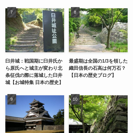
臼井城：戦国期に臼井氏か
最盛期は全国の1/3を領した
ら原氏へと城主が変わり北
織田信長の石高は何万石？
条征伐の際に落城した臼井
【日本の歴史ブログ】
城【お城特集 日本の歴史】