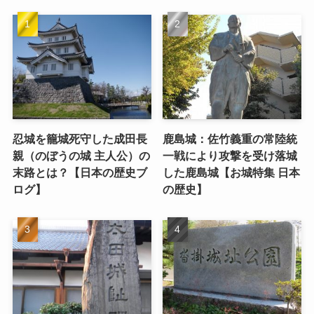
忍城を籠城死守した成田長
鹿島城：佐竹義重の常陸統
親（のぼうの城 主人公）の
一戦により攻撃を受け落城
末路とは？【日本の歴史ブ
した鹿島城【お城特集 日本
ログ】
の歴史】