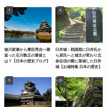
徳川家康から豊臣秀吉へ寝
臼井城：戦国期に臼井氏か
返った石川数正の最後と
ら原氏へと城主が変わり北
は？【日本の歴史ブログ】
条征伐の際に落城した臼井
城【お城特集 日本の歴史】