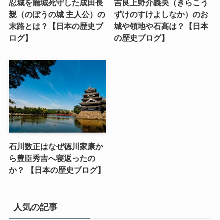
忍城を籠城死守した成田長
吉良上野介義央（きらこう
親（のぼうの城 主人公）の
ずけのすけよしなか）のお
末路とは？【日本の歴史ブ
城や領地や石高は？【日本
ログ】
の歴史ブログ】
石川数正はなぜ徳川家康か
ら豊臣秀吉へ寝返ったの
か？ 【日本の歴史ブログ】
人気の記事