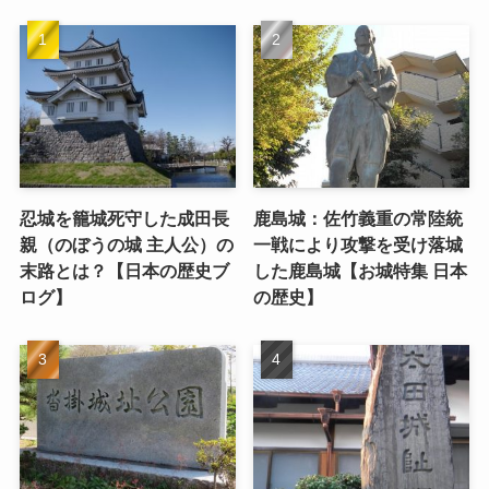
忍城を籠城死守した成田長
鹿島城：佐竹義重の常陸統
親（のぼうの城 主人公）の
一戦により攻撃を受け落城
末路とは？【日本の歴史ブ
した鹿島城【お城特集 日本
ログ】
の歴史】