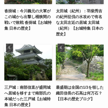
沓掛城：今川義元の大軍が
太田城（紀州）：羽柴秀吉
この城から出撃し桶狭間の
の紀州征伐の水攻めで有名
戦いで敗戦 沓掛城【お城特
な太田左近の居城 太田城
集 日本の歴史】
（紀州）【お城特集 日本の
歴史】
三戸城：南部信直が盛岡城
最盛期は全国の1/3を領した
へ居城を移すまで南部氏の
織田信長の石高は何万石？
本城だった三戸城【お城特
【日本の歴史ブログ】
集 日本の歴史】