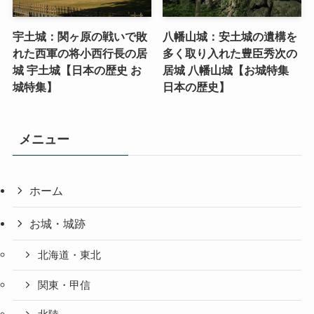
宇土城：関ヶ原の戦いで敗
八幡山城：安土城の遺構を
れた西軍の将小西行長の居
多く取り入れた豊臣秀次の
城 宇土城【日本の歴史 お
居城 八幡山城【お城特集
城特集】
日本の歴史】
メニュー
ホーム
お城・城跡
北海道・東北
関東・甲信