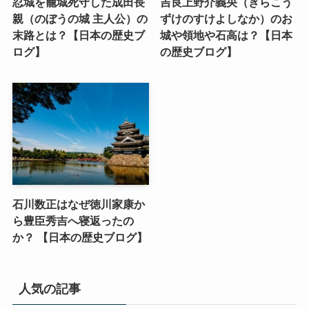
忍城を籠城死守した成田長
吉良上野介義央（きらこう
親（のぼうの城 主人公）の
ずけのすけよしなか）のお
末路とは？【日本の歴史ブ
城や領地や石高は？【日本
ログ】
の歴史ブログ】
石川数正はなぜ徳川家康か
ら豊臣秀吉へ寝返ったの
か？ 【日本の歴史ブログ】
人気の記事