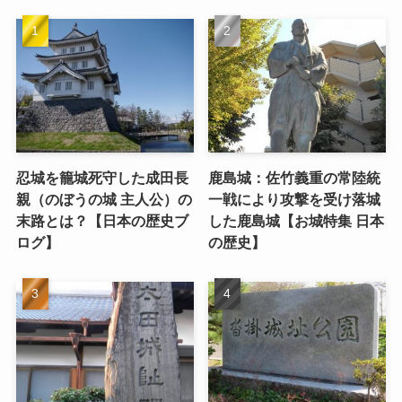
忍城を籠城死守した成田長
鹿島城：佐竹義重の常陸統
親（のぼうの城 主人公）の
一戦により攻撃を受け落城
末路とは？【日本の歴史ブ
した鹿島城【お城特集 日本
ログ】
の歴史】