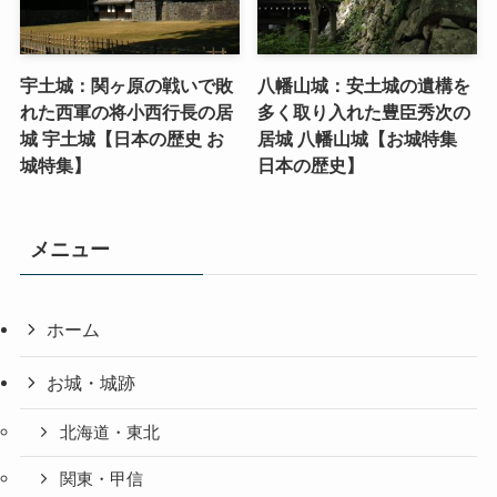
宇土城：関ヶ原の戦いで敗
八幡山城：安土城の遺構を
れた西軍の将小西行長の居
多く取り入れた豊臣秀次の
城 宇土城【日本の歴史 お
居城 八幡山城【お城特集
城特集】
日本の歴史】
メニュー
ホーム
お城・城跡
北海道・東北
関東・甲信