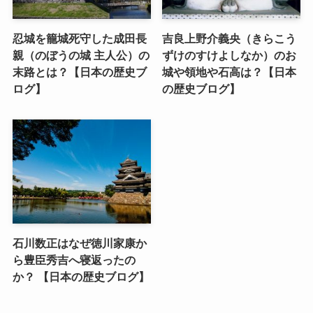
忍城を籠城死守した成田長
吉良上野介義央（きらこう
親（のぼうの城 主人公）の
ずけのすけよしなか）のお
末路とは？【日本の歴史ブ
城や領地や石高は？【日本
ログ】
の歴史ブログ】
石川数正はなぜ徳川家康か
ら豊臣秀吉へ寝返ったの
か？ 【日本の歴史ブログ】