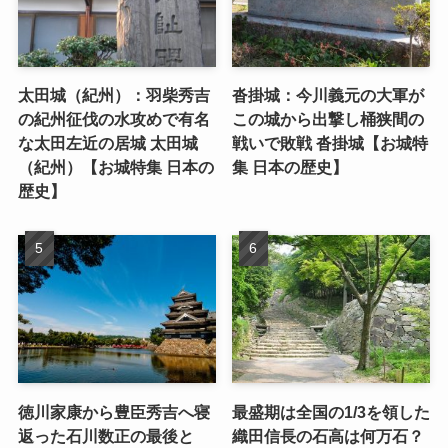
太田城（紀州）：羽柴秀吉
沓掛城：今川義元の大軍が
の紀州征伐の水攻めで有名
この城から出撃し桶狭間の
な太田左近の居城 太田城
戦いで敗戦 沓掛城【お城特
（紀州）【お城特集 日本の
集 日本の歴史】
歴史】
徳川家康から豊臣秀吉へ寝
最盛期は全国の1/3を領した
返った石川数正の最後と
織田信長の石高は何万石？