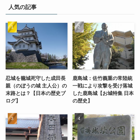
人気の記事
忍城を籠城死守した成田長
鹿島城：佐竹義重の常陸統
親（のぼうの城 主人公）の
一戦により攻撃を受け落城
末路とは？【日本の歴史ブ
した鹿島城【お城特集 日本
ログ】
の歴史】