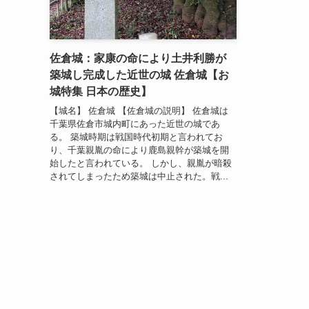
佐倉城：家康の命により土井利勝が
築城し完成した近世の城 佐倉城【お
城特集 日本の歴史】
【城名】 佐倉城 【佐倉城の説明】 佐倉城は
千葉県佐倉市城内町にあった近世の城であ
る。 築城時期は戦国時代初期と言われてお
り、千葉親胤の命により鹿島親幹が築城を開
始したと言われている。 しかし、親胤が暗殺
されてしまったため築城は中止された。戦...