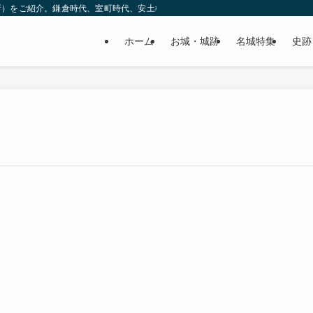
所）をご紹介。鎌倉時代、室町時代、安土桃山時代（戦国時代）、江戸時代と幅広
ホーム
お城・城跡
名城特集
史跡