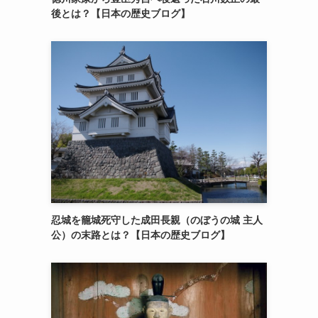
後とは？【日本の歴史ブログ】
忍城を籠城死守した成田長親（のぼうの城 主人
公）の末路とは？【日本の歴史ブログ】