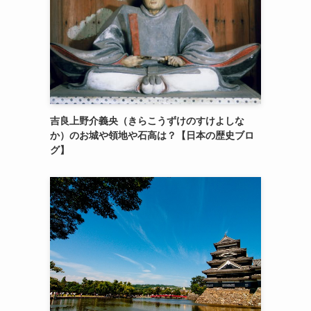
吉良上野介義央（きらこうずけのすけよしな
か）のお城や領地や石高は？【日本の歴史ブロ
グ】