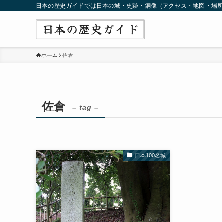
日本の歴史ガイドでは日本の城・史跡・銅像（アクセス・地図・場
ホーム
佐倉
佐倉
– tag –
日本100名城