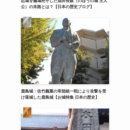
忍城を籠城死守した成田長親（のぼうの城 主人
公）の末路とは？【日本の歴史ブログ】
鹿島城：佐竹義重の常陸統一戦により攻撃を受
け落城した鹿島城【お城特集 日本の歴史】