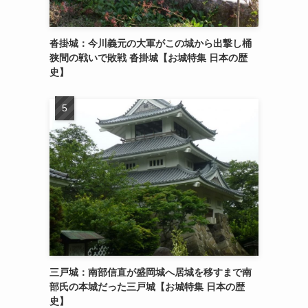
沓掛城：今川義元の大軍がこの城から出撃し桶
狭間の戦いで敗戦 沓掛城【お城特集 日本の歴
史】
三戸城：南部信直が盛岡城へ居城を移すまで南
部氏の本城だった三戸城【お城特集 日本の歴
史】