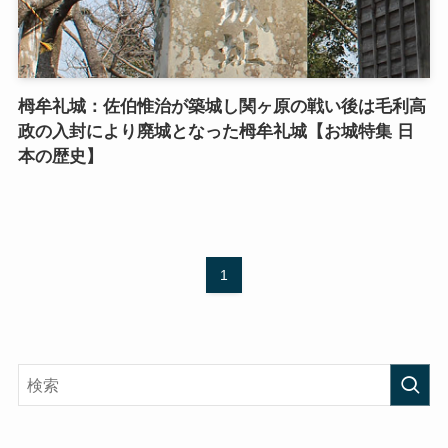
栂牟礼城：佐伯惟治が築城し関ヶ原の戦い後は毛利高
政の入封により廃城となった栂牟礼城【お城特集 日
本の歴史】
1