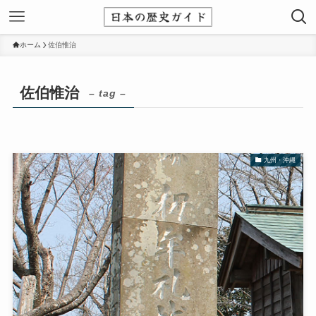
ホーム
佐伯惟治
佐伯惟治
– tag –
九州・沖縄