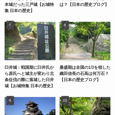
本城だった三戸城【お城特
は？【日本の歴史ブログ】
集 日本の歴史】
臼井城：戦国期に臼井氏か
最盛期は全国の1/3を領した
ら原氏へと城主が変わり北
織田信長の石高は何万石？
条征伐の際に落城した臼井
【日本の歴史ブログ】
城【お城特集 日本の歴史】