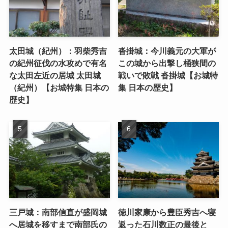
太田城（紀州）：羽柴秀吉
沓掛城：今川義元の大軍が
の紀州征伐の水攻めで有名
この城から出撃し桶狭間の
な太田左近の居城 太田城
戦いで敗戦 沓掛城【お城特
（紀州）【お城特集 日本の
集 日本の歴史】
歴史】
三戸城：南部信直が盛岡城
徳川家康から豊臣秀吉へ寝
へ居城を移すまで南部氏の
返った石川数正の最後と