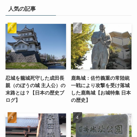
人気の記事
忍城を籠城死守した成田長
鹿島城：佐竹義重の常陸統
親（のぼうの城 主人公）の
一戦により攻撃を受け落城
末路とは？【日本の歴史ブ
した鹿島城【お城特集 日本
ログ】
の歴史】