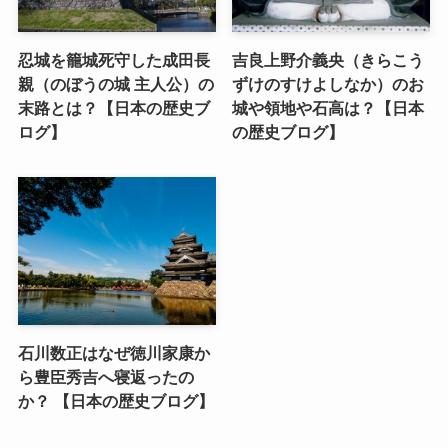
忍城を籠城死守した成田長
吉良上野介義央（きらこう
親（のぼうの城 主人公）の
ずけのすけよしなか）のお
末路とは？【日本の歴史ブ
城や領地や石高は？【日本
ログ】
の歴史ブログ】
石川数正はなぜ徳川家康か
ら豊臣秀吉へ寝返ったの
か？ 【日本の歴史ブログ】