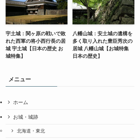
宇土城：関ヶ原の戦いで敗
八幡山城：安土城の遺構を
れた西軍の将小西行長の居
多く取り入れた豊臣秀次の
城 宇土城【日本の歴史 お
居城 八幡山城【お城特集
城特集】
日本の歴史】
メニュー
ホーム
お城・城跡
北海道・東北