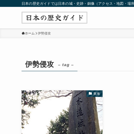
日本の歴史ガイドでは日本の城・史跡・銅像（アクセス・地図・場
ホーム
伊勢侵攻
伊勢侵攻
– tag –
東海