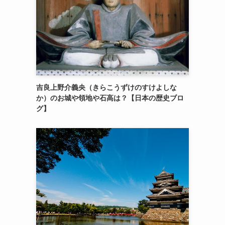
吉良上野介義央（きらこうずけのすけよしな
か）のお城や領地や石高は？【日本の歴史ブロ
グ】