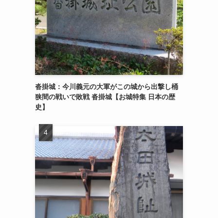
沓掛城：今川義元の大軍がこの城から出撃し桶
狭間の戦いで敗戦 沓掛城【お城特集 日本の歴
史】