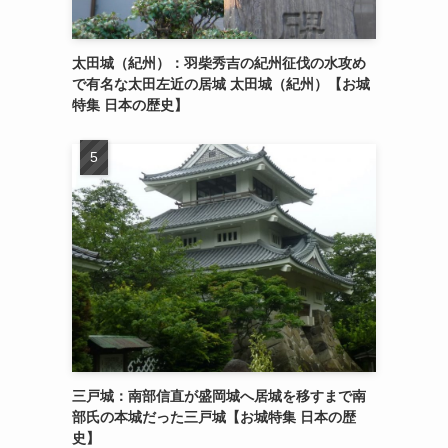
太田城（紀州）：羽柴秀吉の紀州征伐の水攻め
で有名な太田左近の居城 太田城（紀州）【お城
特集 日本の歴史】
三戸城：南部信直が盛岡城へ居城を移すまで南
部氏の本城だった三戸城【お城特集 日本の歴
史】