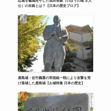
忍城を籠城死守した成田長親（のぼうの城 主人
公）の末路とは？【日本の歴史ブログ】
鹿島城：佐竹義重の常陸統一戦により攻撃を受
け落城した鹿島城【お城特集 日本の歴史】