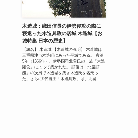
木造城：織田信長の伊勢侵攻の際に
寝返った木造具政の居城 木造城【お
城特集 日本の歴史】
【城名】 木造城 【木造城の説明】 木造城は
三重県津市木造町にあった平城である。 貞治
5年（1366年）、伊勢国司北畠氏の一族「木造
顕俊」によって築かれた。 顕俊は「北畠顕
能」の次男で木造城を築き木造氏を名乗っ
た。さらに9代当主「木造具政」は、北畠...