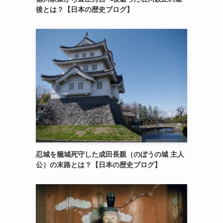
後とは？【日本の歴史ブログ】
忍城を籠城死守した成田長親（のぼうの城 主人
公）の末路とは？【日本の歴史ブログ】