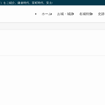
所）をご紹介。鎌倉時代、室町時代、安土桃山時代（戦国時代）、江戸時代と幅広
ホーム
お城・城跡
名城特集
史跡