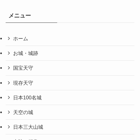
メニュー
ホーム
お城・城跡
国宝天守
現存天守
日本100名城
天空の城
日本三大山城