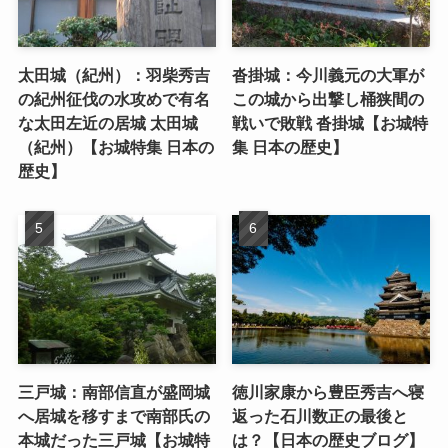
太田城（紀州）：羽柴秀吉
沓掛城：今川義元の大軍が
の紀州征伐の水攻めで有名
この城から出撃し桶狭間の
な太田左近の居城 太田城
戦いで敗戦 沓掛城【お城特
（紀州）【お城特集 日本の
集 日本の歴史】
歴史】
三戸城：南部信直が盛岡城
徳川家康から豊臣秀吉へ寝
へ居城を移すまで南部氏の
返った石川数正の最後と
本城だった三戸城【お城特
は？【日本の歴史ブログ】