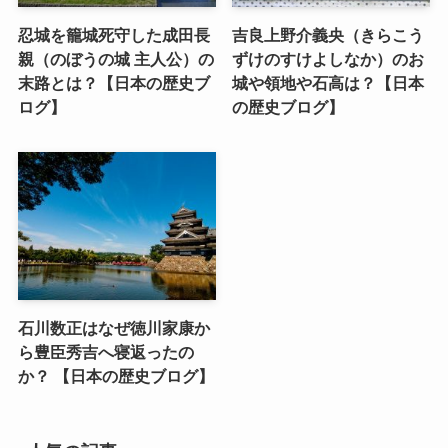
忍城を籠城死守した成田長
吉良上野介義央（きらこう
親（のぼうの城 主人公）の
ずけのすけよしなか）のお
末路とは？【日本の歴史ブ
城や領地や石高は？【日本
ログ】
の歴史ブログ】
石川数正はなぜ徳川家康か
ら豊臣秀吉へ寝返ったの
か？ 【日本の歴史ブログ】