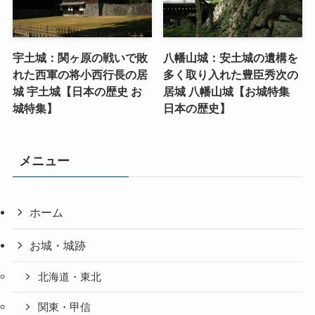
宇土城：関ヶ原の戦いで敗
八幡山城：安土城の遺構を
れた西軍の将小西行長の居
多く取り入れた豊臣秀次の
城 宇土城【日本の歴史 お
居城 八幡山城【お城特集
城特集】
日本の歴史】
メニュー
ホーム
お城・城跡
北海道・東北
関東・甲信