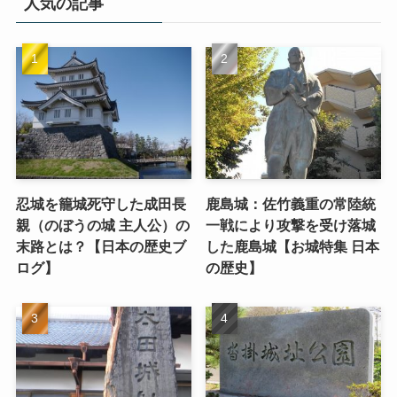
人気の記事
忍城を籠城死守した成田長
鹿島城：佐竹義重の常陸統
親（のぼうの城 主人公）の
一戦により攻撃を受け落城
末路とは？【日本の歴史ブ
した鹿島城【お城特集 日本
ログ】
の歴史】