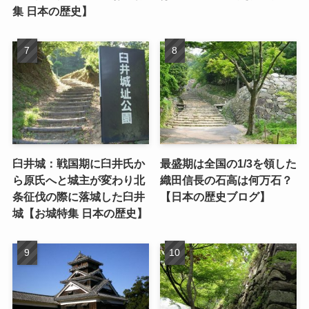
集 日本の歴史】
臼井城：戦国期に臼井氏か
最盛期は全国の1/3を領した
ら原氏へと城主が変わり北
織田信長の石高は何万石？
条征伐の際に落城した臼井
【日本の歴史ブログ】
城【お城特集 日本の歴史】