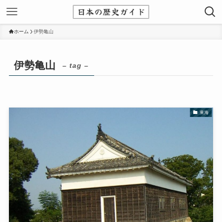
ホーム
伊勢亀山
伊勢亀山
– tag –
東海