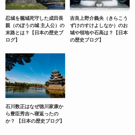
忍城を籠城死守した成田長
吉良上野介義央（きらこう
親（のぼうの城 主人公）の
ずけのすけよしなか）のお
末路とは？【日本の歴史ブ
城や領地や石高は？【日本
ログ】
の歴史ブログ】
石川数正はなぜ徳川家康か
ら豊臣秀吉へ寝返ったの
か？ 【日本の歴史ブログ】