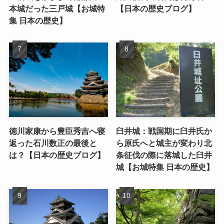
本城だった三戸城【お城特
【日本の歴史ブログ】
集 日本の歴史】
徳川家康から豊臣秀吉へ寝
臼井城：戦国期に臼井氏か
返った石川数正の最後と
ら原氏へと城主が変わり北
は？【日本の歴史ブログ】
条征伐の際に落城した臼井
城【お城特集 日本の歴史】