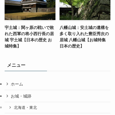
宇土城：関ヶ原の戦いで敗
八幡山城：安土城の遺構を
れた西軍の将小西行長の居
多く取り入れた豊臣秀次の
城 宇土城【日本の歴史 お
居城 八幡山城【お城特集
城特集】
日本の歴史】
メニュー
ホーム
お城・城跡
北海道・東北