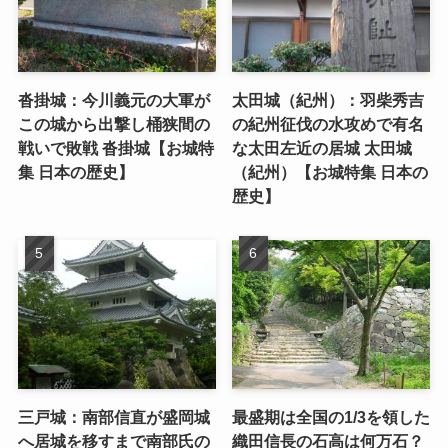
沓掛城：今川義元の大軍が
太田城（紀州）：羽柴秀吉
この城から出撃し桶狭間の
の紀州征伐の水攻めで有名
戦いで敗戦 沓掛城【お城特
な太田左近の居城 太田城
集 日本の歴史】
（紀州）【お城特集 日本の
歴史】
三戸城：南部信直が盛岡城
最盛期は全国の1/3を領した
へ居城を移すまで南部氏の
織田信長の石高は何万石？