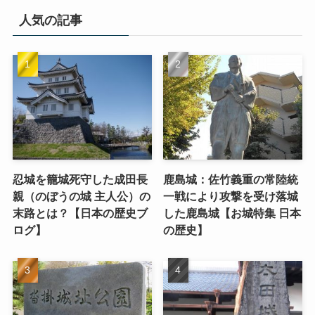
人気の記事
忍城を籠城死守した成田長
鹿島城：佐竹義重の常陸統
親（のぼうの城 主人公）の
一戦により攻撃を受け落城
末路とは？【日本の歴史ブ
した鹿島城【お城特集 日本
ログ】
の歴史】