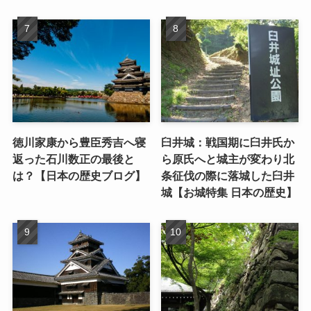
徳川家康から豊臣秀吉へ寝
臼井城：戦国期に臼井氏か
返った石川数正の最後と
ら原氏へと城主が変わり北
は？【日本の歴史ブログ】
条征伐の際に落城した臼井
城【お城特集 日本の歴史】