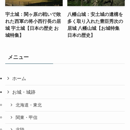
宇土城：関ヶ原の戦いで敗
八幡山城：安土城の遺構を
れた西軍の将小西行長の居
多く取り入れた豊臣秀次の
城 宇土城【日本の歴史 お
居城 八幡山城【お城特集
城特集】
日本の歴史】
メニュー
ホーム
お城・城跡
北海道・東北
関東・甲信
北陸