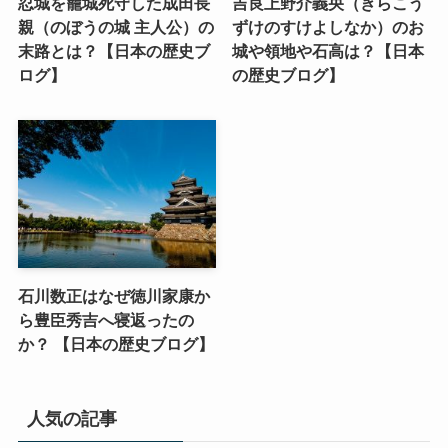
忍城を籠城死守した成田長
吉良上野介義央（きらこう
親（のぼうの城 主人公）の
ずけのすけよしなか）のお
末路とは？【日本の歴史ブ
城や領地や石高は？【日本
ログ】
の歴史ブログ】
石川数正はなぜ徳川家康か
ら豊臣秀吉へ寝返ったの
か？ 【日本の歴史ブログ】
人気の記事