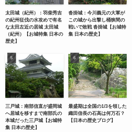
太田城（紀州）：羽柴秀吉
沓掛城：今川義元の大軍が
の紀州征伐の水攻めで有名
この城から出撃し桶狭間の
な太田左近の居城 太田城
戦いで敗戦 沓掛城【お城特
（紀州）【お城特集 日本の
集 日本の歴史】
歴史】
三戸城：南部信直が盛岡城
最盛期は全国の1/3を領した
へ居城を移すまで南部氏の
織田信長の石高は何万石？
本城だった三戸城【お城特
【日本の歴史ブログ】
集 日本の歴史】