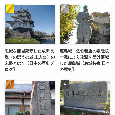
忍城を籠城死守した成田長
鹿島城：佐竹義重の常陸統
親（のぼうの城 主人公）の
一戦により攻撃を受け落城
末路とは？【日本の歴史ブ
した鹿島城【お城特集 日本
ログ】
の歴史】