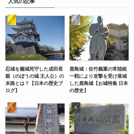
人気の記事
忍城を籠城死守した成田長
鹿島城：佐竹義重の常陸統
親（のぼうの城 主人公）の
一戦により攻撃を受け落城
末路とは？【日本の歴史ブ
した鹿島城【お城特集 日本
ログ】
の歴史】