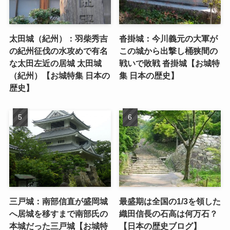
太田城（紀州）：羽柴秀吉
沓掛城：今川義元の大軍が
の紀州征伐の水攻めで有名
この城から出撃し桶狭間の
な太田左近の居城 太田城
戦いで敗戦 沓掛城【お城特
（紀州）【お城特集 日本の
集 日本の歴史】
歴史】
三戸城：南部信直が盛岡城
最盛期は全国の1/3を領した
へ居城を移すまで南部氏の
織田信長の石高は何万石？
本城だった三戸城【お城特
【日本の歴史ブログ】