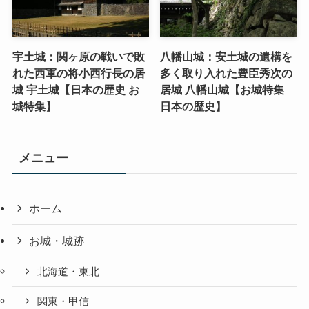
宇土城：関ヶ原の戦いで敗
八幡山城：安土城の遺構を
れた西軍の将小西行長の居
多く取り入れた豊臣秀次の
城 宇土城【日本の歴史 お
居城 八幡山城【お城特集
城特集】
日本の歴史】
メニュー
ホーム
お城・城跡
北海道・東北
関東・甲信