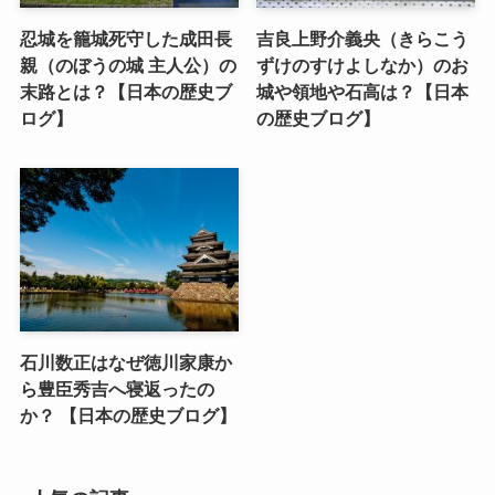
忍城を籠城死守した成田長
吉良上野介義央（きらこう
親（のぼうの城 主人公）の
ずけのすけよしなか）のお
末路とは？【日本の歴史ブ
城や領地や石高は？【日本
ログ】
の歴史ブログ】
石川数正はなぜ徳川家康か
ら豊臣秀吉へ寝返ったの
か？ 【日本の歴史ブログ】