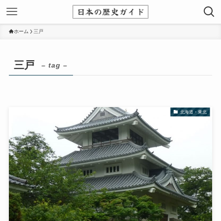
ホーム
三戸
三戸
– tag –
北海道・東北