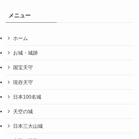
メニュー
ホーム
お城・城跡
国宝天守
現存天守
日本100名城
天空の城
日本三大山城