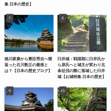
集 日本の歴史】
徳川家康から豊臣秀吉へ寝
臼井城：戦国期に臼井氏か
返った石川数正の最後と
ら原氏へと城主が変わり北
は？【日本の歴史ブログ】
条征伐の際に落城した臼井
城【お城特集 日本の歴史】