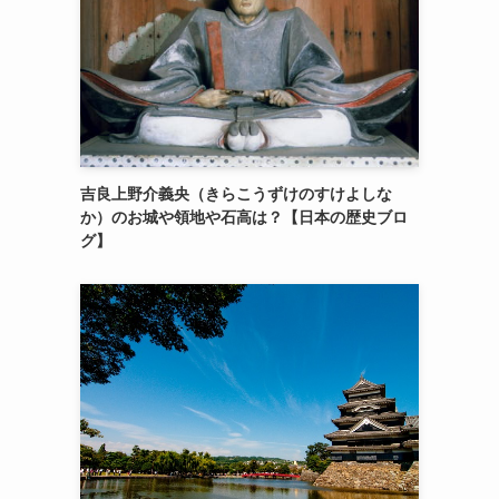
吉良上野介義央（きらこうずけのすけよしな
か）のお城や領地や石高は？【日本の歴史ブロ
グ】