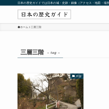
日本の歴史ガイドでは日本の城・史跡・銅像（アクセス・地図・場
ホーム
三層三階
三層三階
– tag –
中国