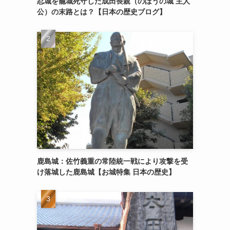
忍城を籠城死守した成田長親（のぼうの城 主人
公）の末路とは？【日本の歴史ブログ】
鹿島城：佐竹義重の常陸統一戦により攻撃を受
け落城した鹿島城【お城特集 日本の歴史】