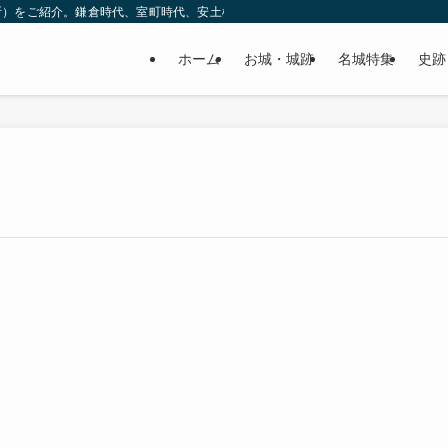
所）をご紹介。鎌倉時代、室町時代、安土桃山時代（戦国時代）、江戸時代と幅広
ホーム
お城・城跡
名城特集
史跡