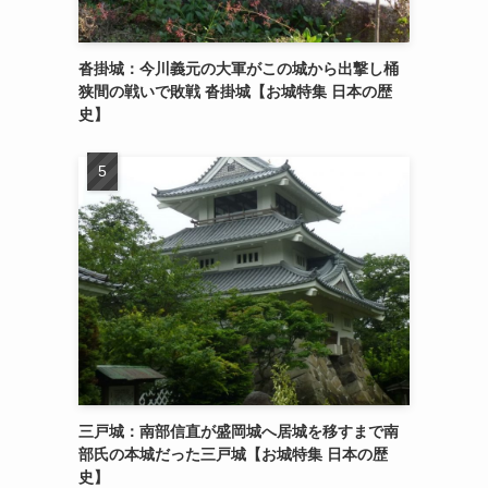
沓掛城：今川義元の大軍がこの城から出撃し桶
狭間の戦いで敗戦 沓掛城【お城特集 日本の歴
史】
三戸城：南部信直が盛岡城へ居城を移すまで南
部氏の本城だった三戸城【お城特集 日本の歴
史】