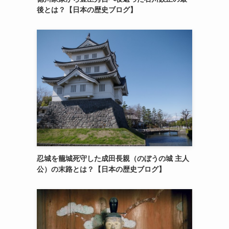
後とは？【日本の歴史ブログ】
忍城を籠城死守した成田長親（のぼうの城 主人
公）の末路とは？【日本の歴史ブログ】