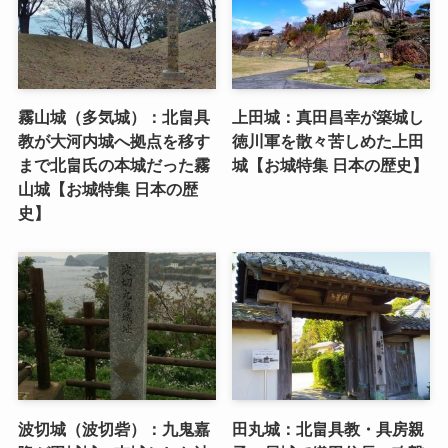
霧山城（多気城）：北畠具
上田城：真田昌幸が築城し
教が大河内城へ拠点を移す
徳川軍を散々苦しめた上田
まで北畠氏の本城だった霧
城【お城特集 日本の歴史】
山城【お城特集 日本の歴
史】
波切城（波切砦）：九鬼嘉
田丸城：北畠具教・具房親