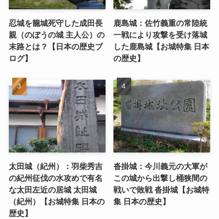
忍城を籠城死守した成田長
鹿島城：佐竹義重の常陸統
親（のぼうの城 主人公）の
一戦により攻撃を受け落城
末路とは？【日本の歴史ブ
した鹿島城【お城特集 日本
ログ】
の歴史】
太田城（紀州）：羽柴秀吉
沓掛城：今川義元の大軍が
の紀州征伐の水攻めで有名
この城から出撃し桶狭間の
な太田左近の居城 太田城
戦いで敗戦 沓掛城【お城特
（紀州）【お城特集 日本の
集 日本の歴史】
歴史】