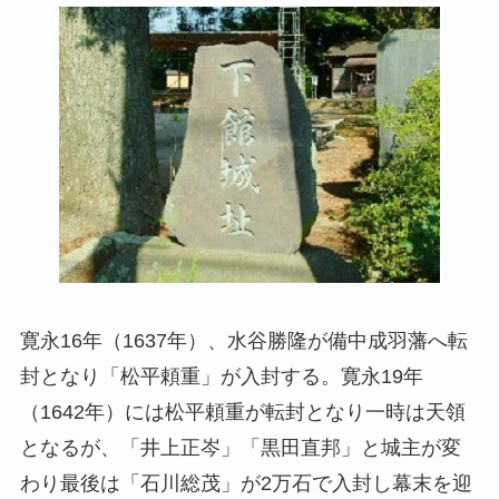
寛永16年（1637年）、水谷勝隆が備中成羽藩へ転
封となり「松平頼重」が入封する。寛永19年
（1642年）には松平頼重が転封となり一時は天領
となるが、「井上正岑」「黒田直邦」と城主が変
わり最後は「石川総茂」が2万石で入封し幕末を迎