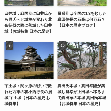
臼井城：戦国期に臼井氏か
最盛期は全国の1/3を領した
ら原氏へと城主が変わり北
織田信長の石高は何万石？
条征伐の際に落城した臼井
【日本の歴史ブログ】
城【お城特集 日本の歴史】
宇土城：関ヶ原の戦いで敗
真田氏本城：真田幸隆が築
れた西軍の将小西行長の居
城し昌幸が上田城へ移るま
城 宇土城【日本の歴史 お
で真田家の本城 真田氏本城
城特集】
【お城特集 日本の歴史】