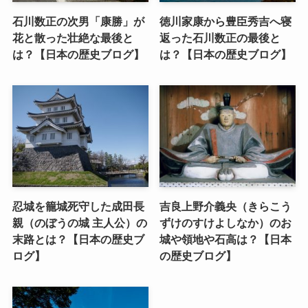
石川数正の次男「康勝」が
徳川家康から豊臣秀吉へ寝
花と散った壮絶な最後と
返った石川数正の最後と
は？【日本の歴史ブログ】
は？【日本の歴史ブログ】
忍城を籠城死守した成田長
吉良上野介義央（きらこう
親（のぼうの城 主人公）の
ずけのすけよしなか）のお
末路とは？【日本の歴史ブ
城や領地や石高は？【日本
ログ】
の歴史ブログ】