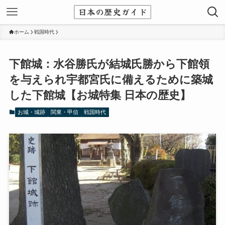
ホーム
戦国時代
下館城：水谷勝氏が結城氏勝から下館領
を与えられ宇都宮氏に備えるために築城
した下館城【お城特集 日本の歴史】
お城・城跡
関東・甲信
戦国時代