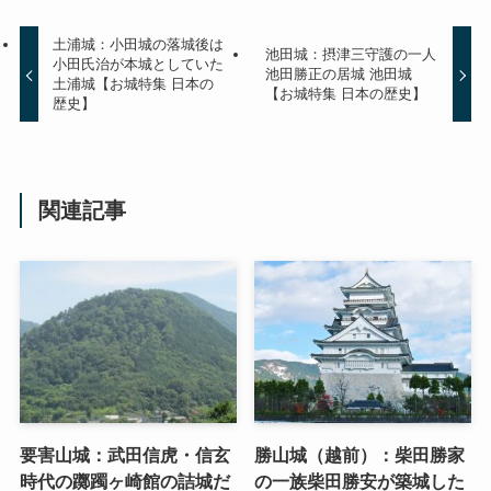
土浦城：小田城の落城後は
池田城：摂津三守護の一人
小田氏治が本城としていた
池田勝正の居城 池田城
土浦城【お城特集 日本の
【お城特集 日本の歴史】
歴史】
関連記事
要害山城：武田信虎・信玄
勝山城（越前）：柴田勝家
時代の躑躅ヶ崎館の詰城だ
の一族柴田勝安が築城した