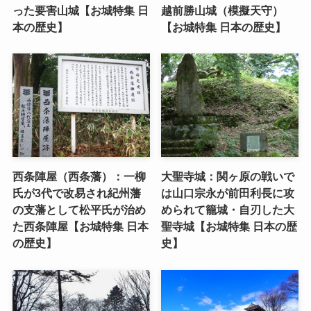
った要害山城【お城特集 日
越前勝山城（模擬天守）
本の歴史】
【お城特集 日本の歴史】
西条陣屋（西条藩）：一柳
大聖寺城：関ヶ原の戦いで
氏が3代で改易され紀州藩
は山口宗永が前田利長に攻
の支藩として松平氏が治め
められて籠城・自刃した大
た西条陣屋【お城特集 日本
聖寺城【お城特集 日本の歴
の歴史】
史】