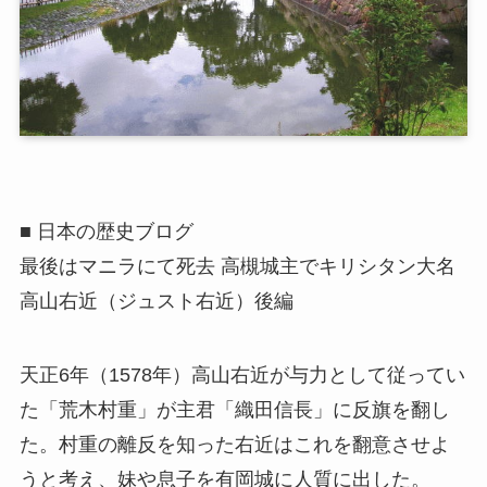
■ 日本の歴史ブログ
最後はマニラにて死去 高槻城主でキリシタン大名
高山右近（ジュスト右近）後編
天正6年（1578年）高山右近が与力として従ってい
た「荒木村重」が主君「織田信長」に反旗を翻し
た。村重の離反を知った右近はこれを翻意させよ
うと考え、妹や息子を有岡城に人質に出した。