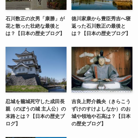
石川数正の次男「康勝」が
徳川家康から豊臣秀吉へ寝
花と散った壮絶な最後と
返った石川数正の最後と
は？【日本の歴史ブログ】
は？【日本の歴史ブログ】
忍城を籠城死守した成田長
吉良上野介義央（きらこう
親（のぼうの城 主人公）の
ずけのすけよしなか）のお
末路とは？【日本の歴史ブ
城や領地や石高は？【日本
ログ】
の歴史ブログ】