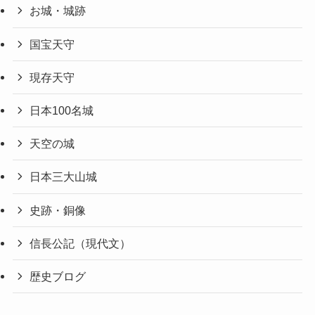
お城・城跡
国宝天守
現存天守
日本100名城
天空の城
日本三大山城
史跡・銅像
信長公記（現代文）
歴史ブログ