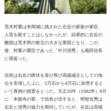
荒木村重は有岡城に残された右近の家族や家臣、
人質を殺すことはしなかったが、結果的に右近の
離脱は荒木勢の敗北の大きな要因となり、この
後、村重の重臣であった「中川清秀」も織田信長
に寝返った。
信長は右近の降伏を喜び再び高槻城主としての地
位を安堵した上に、2万石から4万石に加増すると
いう異例の措置をとった。天正10年（1582年）6月
に「本能寺の変」で信長が没すると、明智光秀は
右近と清秀の協力を期待していたが、右近は高槻