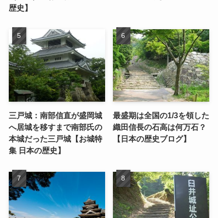
歴史】
三戸城：南部信直が盛岡城
最盛期は全国の1/3を領した
へ居城を移すまで南部氏の
織田信長の石高は何万石？
本城だった三戸城【お城特
【日本の歴史ブログ】
集 日本の歴史】