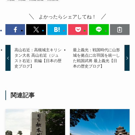
よかったらシェアしてね！
高山右近：高槻城主キリシ
最上義光：戦国時代に山形
タン大名 高山右近（ジュ
城を拠点に出羽国を統一し
スト右近）前編【日本の歴
た戦国武将 最上義光【日
史ブログ】
本の歴史ブログ】
関連記事