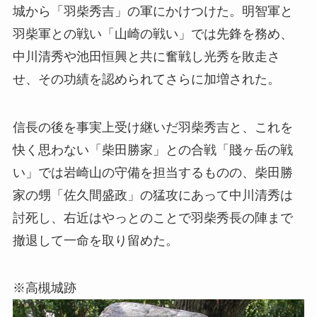
城から「羽柴秀吉」の軍にかけつけた。明智軍と
羽柴軍との戦い「山崎の戦い」では先鋒を務め、
中川清秀や池田恒興と共に奮戦し光秀を敗走さ
せ、その功績を認められてさらに加増された。
信長の後を事実上受け継いだ羽柴秀吉と、これを
快く思わない「柴田勝家」との合戦「賤ヶ岳の戦
い」では岩崎山の守備を担当するものの、柴田勝
家の甥「佐久間盛政」の猛攻にあって中川清秀は
討死し、右近はやっとのことで羽柴秀長の陣まで
撤退して一命を取り留めた。
※高槻城跡