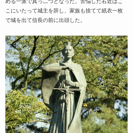
める一派で真っ二つとなった。苦悩した右近はこ
こにいたって城主を辞し、家族も捨てて紙衣一枚
で城を出て信長の前に出頭した。