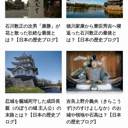
石川数正の次男「康勝」が
徳川家康から豊臣秀吉へ寝
花と散った壮絶な最後と
返った石川数正の最後と
は？【日本の歴史ブログ】
は？【日本の歴史ブログ】
忍城を籠城死守した成田長
吉良上野介義央（きらこう
親（のぼうの城 主人公）の
ずけのすけよしなか）のお
末路とは？【日本の歴史ブ
城や領地や石高は？【日本
ログ】
の歴史ブログ】