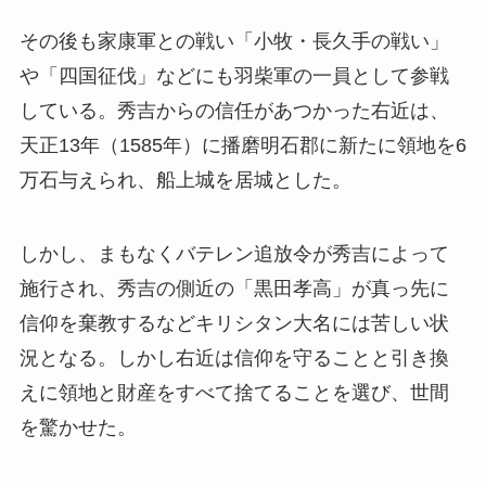
その後も家康軍との戦い「小牧・長久手の戦い」
や「四国征伐」などにも羽柴軍の一員として参戦
している。秀吉からの信任があつかった右近は、
天正13年（1585年）に播磨明石郡に新たに領地を6
万石与えられ、船上城を居城とした。
しかし、まもなくバテレン追放令が秀吉によって
施行され、秀吉の側近の「黒田孝高」が真っ先に
信仰を棄教するなどキリシタン大名には苦しい状
況となる。しかし右近は信仰を守ることと引き換
えに領地と財産をすべて捨てることを選び、世間
を驚かせた。