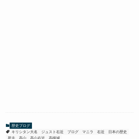
歴史ブログ
キリシタン大名
ジュスト右近
ブログ
マニラ
右近
日本の歴史
死去
高山
高山右近
高槻城