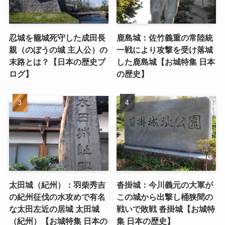
忍城を籠城死守した成田長
鹿島城：佐竹義重の常陸統
親（のぼうの城 主人公）の
一戦により攻撃を受け落城
末路とは？【日本の歴史ブ
した鹿島城【お城特集 日本
ログ】
の歴史】
太田城（紀州）：羽柴秀吉
沓掛城：今川義元の大軍が
の紀州征伐の水攻めで有名
この城から出撃し桶狭間の
な太田左近の居城 太田城
戦いで敗戦 沓掛城【お城特
（紀州）【お城特集 日本の
集 日本の歴史】