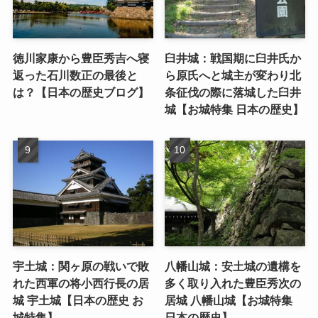
徳川家康から豊臣秀吉へ寝
臼井城：戦国期に臼井氏か
返った石川数正の最後と
ら原氏へと城主が変わり北
は？【日本の歴史ブログ】
条征伐の際に落城した臼井
城【お城特集 日本の歴史】
宇土城：関ヶ原の戦いで敗
八幡山城：安土城の遺構を
れた西軍の将小西行長の居
多く取り入れた豊臣秀次の
城 宇土城【日本の歴史 お
居城 八幡山城【お城特集
城特集】
日本の歴史】