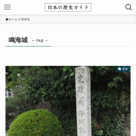
ホーム
鳴海城
鳴海城
– tag –
東海