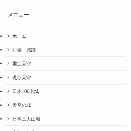
メニュー
ホーム
お城・城跡
国宝天守
現存天守
日本100名城
天空の城
日本三大山城