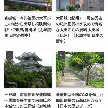
沓掛城：今川義元の大軍が
太田城（紀州）：羽柴秀吉
この城から出撃し桶狭間の
の紀州征伐の水攻めで有名
戦いで敗戦 沓掛城【お城特
な太田左近の居城 太田城
集 日本の歴史】
（紀州）【お城特集 日本の
歴史】
三戸城：南部信直が盛岡城
最盛期は全国の1/3を領した
へ居城を移すまで南部氏の
織田信長の石高は何万石？
本城だった三戸城【お城特
【日本の歴史ブログ】