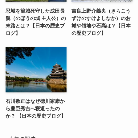
忍城を籠城死守した成田長
吉良上野介義央（きらこう
親（のぼうの城 主人公）の
ずけのすけよしなか）のお
末路とは？【日本の歴史ブ
城や領地や石高は？【日本
ログ】
の歴史ブログ】
石川数正はなぜ徳川家康か
ら豊臣秀吉へ寝返ったの
か？ 【日本の歴史ブログ】