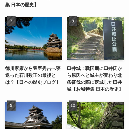
集 日本の歴史】
徳川家康から豊臣秀吉へ寝
臼井城：戦国期に臼井氏か
返った石川数正の最後と
ら原氏へと城主が変わり北
は？【日本の歴史ブログ】
条征伐の際に落城した臼井
城【お城特集 日本の歴史】