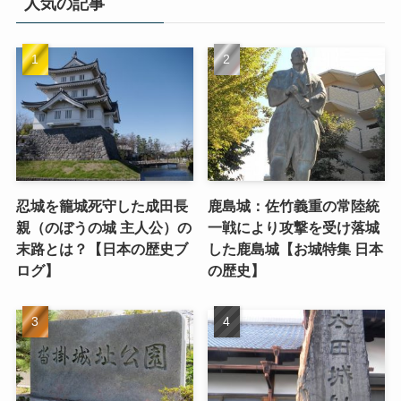
人気の記事
忍城を籠城死守した成田長
鹿島城：佐竹義重の常陸統
親（のぼうの城 主人公）の
一戦により攻撃を受け落城
末路とは？【日本の歴史ブ
した鹿島城【お城特集 日本
ログ】
の歴史】