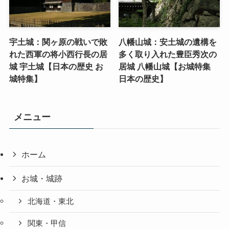
宇土城：関ヶ原の戦いで敗
八幡山城：安土城の遺構を
れた西軍の将小西行長の居
多く取り入れた豊臣秀次の
城 宇土城【日本の歴史 お
居城 八幡山城【お城特集
城特集】
日本の歴史】
メニュー
ホーム
お城・城跡
北海道・東北
関東・甲信