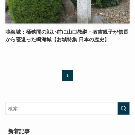
鳴海城：桶狭間の戦い前に山口教継・教吉親子が信長
から寝返った鳴海城【お城特集 日本の歴史】
1
新着記事