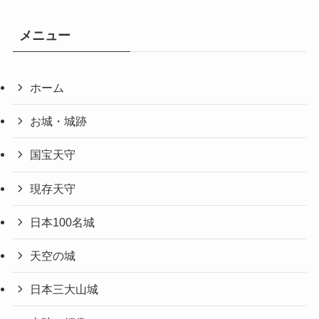
メニュー
ホーム
お城・城跡
国宝天守
現存天守
日本100名城
天空の城
日本三大山城