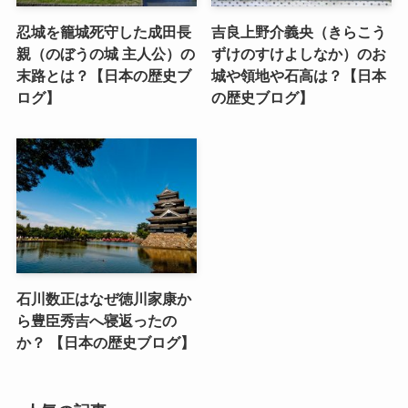
忍城を籠城死守した成田長
吉良上野介義央（きらこう
親（のぼうの城 主人公）の
ずけのすけよしなか）のお
末路とは？【日本の歴史ブ
城や領地や石高は？【日本
ログ】
の歴史ブログ】
石川数正はなぜ徳川家康か
ら豊臣秀吉へ寝返ったの
か？ 【日本の歴史ブログ】