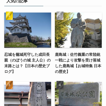
人気の記事
忍城を籠城死守した成田長
鹿島城：佐竹義重の常陸統
親（のぼうの城 主人公）の
一戦により攻撃を受け落城
末路とは？【日本の歴史ブ
した鹿島城【お城特集 日本
ログ】
の歴史】