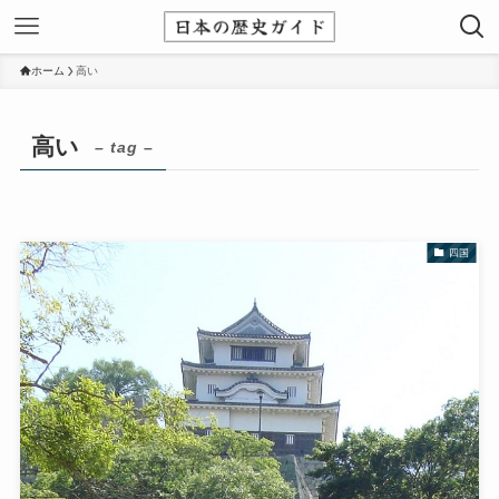
ホーム
高い
高い
– tag –
四国