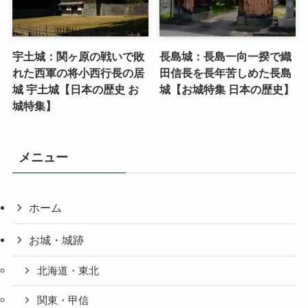
宇土城：関ヶ原の戦いで敗
長島城：長島一向一揆で織
れた西軍の将小西行長の居
田信長を長年苦しめた長島
城 宇土城【日本の歴史 お
城【お城特集 日本の歴史】
城特集】
メニュー
ホーム
お城・城跡
北海道・東北
関東・甲信