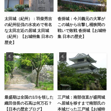
太田城（紀州）：羽柴秀吉
沓掛城：今川義元の大軍が
の紀州征伐の水攻めで有名
この城から出撃し桶狭間の
な太田左近の居城 太田城
戦いで敗戦 沓掛城【お城特
（紀州）【お城特集 日本の
集 日本の歴史】
歴史】
最盛期は全国の1/3を領した
三戸城：南部信直が盛岡城
織田信長の石高は何万石？
へ居城を移すまで南部氏の
【日本の歴史ブログ】
本城だった三戸城【お城特