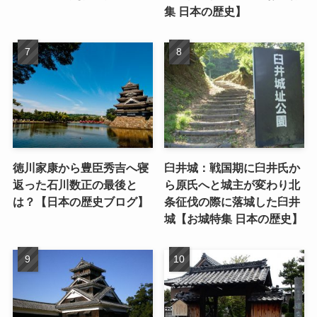
集 日本の歴史】
徳川家康から豊臣秀吉へ寝
臼井城：戦国期に臼井氏か
返った石川数正の最後と
ら原氏へと城主が変わり北
は？【日本の歴史ブログ】
条征伐の際に落城した臼井
城【お城特集 日本の歴史】