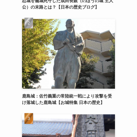
忍城を籠城死守した成田長親（のぼうの城 主人
公）の末路とは？【日本の歴史ブログ】
鹿島城：佐竹義重の常陸統一戦により攻撃を受
け落城した鹿島城【お城特集 日本の歴史】