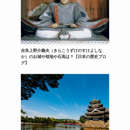
吉良上野介義央（きらこうずけのすけよしな
か）のお城や領地や石高は？【日本の歴史ブロ
グ】