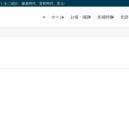
所）をご紹介。鎌倉時代、室町時代、安土桃山時代（戦国時代）、江戸時代と幅広
ホーム
お城・城跡
名城特集
史跡