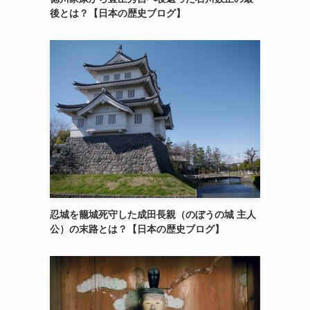
後とは？【日本の歴史ブログ】
忍城を籠城死守した成田長親（のぼうの城 主人
公）の末路とは？【日本の歴史ブログ】