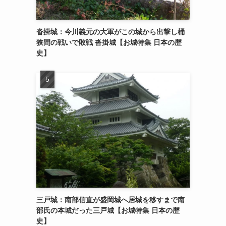
沓掛城：今川義元の大軍がこの城から出撃し桶
狭間の戦いで敗戦 沓掛城【お城特集 日本の歴
史】
三戸城：南部信直が盛岡城へ居城を移すまで南
部氏の本城だった三戸城【お城特集 日本の歴
史】