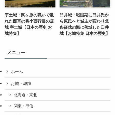
宇土城：関ヶ原の戦いで敗
臼井城：戦国期に臼井氏か
れた西軍の将小西行長の居
ら原氏へと城主が変わり北
城 宇土城【日本の歴史 お
条征伐の際に落城した臼井
城特集】
城【お城特集 日本の歴史】
メニュー
ホーム
お城・城跡
北海道・東北
関東・甲信