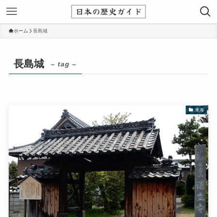
ホーム
長島城
長島城
– tag –
東海