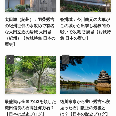
太田城（紀州）：羽柴秀吉
沓掛城：今川義元の大軍が
の紀州征伐の水攻めで有名
この城から出撃し桶狭間の
な太田左近の居城 太田城
戦いで敗戦 沓掛城【お城特
（紀州）【お城特集 日本の
集 日本の歴史】
歴史】
最盛期は全国の1/3を領した
徳川家康から豊臣秀吉へ寝
織田信長の石高は何万石？
返った石川数正の最後と
【日本の歴史ブログ】
は？【日本の歴史ブログ】