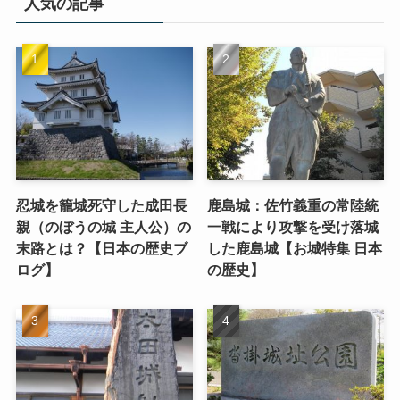
人気の記事
忍城を籠城死守した成田長
鹿島城：佐竹義重の常陸統
親（のぼうの城 主人公）の
一戦により攻撃を受け落城
末路とは？【日本の歴史ブ
した鹿島城【お城特集 日本
ログ】
の歴史】