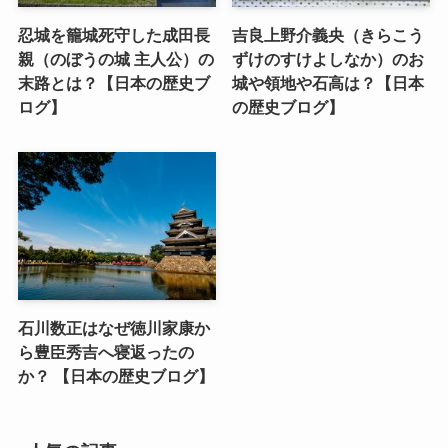
忍城を籠城死守した成田長
吉良上野介義央（きらこう
親（のぼうの城 主人公）の
ずけのすけよしなか）のお
末路とは？【日本の歴史ブ
城や領地や石高は？【日本
ログ】
の歴史ブログ】
石川数正はなぜ徳川家康か
ら豊臣秀吉へ寝返ったの
か？ 【日本の歴史ブログ】