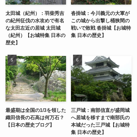
太田城（紀州）：羽柴秀吉
沓掛城：今川義元の大軍が
の紀州征伐の水攻めで有名
この城から出撃し桶狭間の
な太田左近の居城 太田城
戦いで敗戦 沓掛城【お城特
（紀州）【お城特集 日本の
集 日本の歴史】
歴史】
最盛期は全国の1/3を領した
三戸城：南部信直が盛岡城
織田信長の石高は何万石？
へ居城を移すまで南部氏の
【日本の歴史ブログ】
本城だった三戸城【お城特
集 日本の歴史】