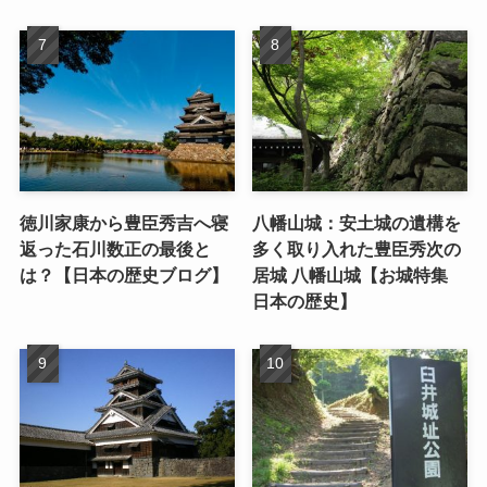
徳川家康から豊臣秀吉へ寝
八幡山城：安土城の遺構を
返った石川数正の最後と
多く取り入れた豊臣秀次の
は？【日本の歴史ブログ】
居城 八幡山城【お城特集
日本の歴史】