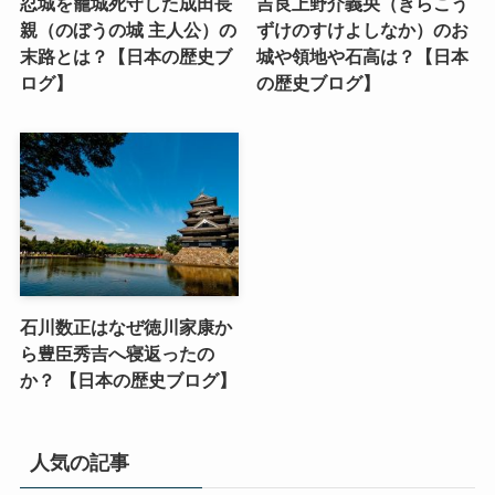
忍城を籠城死守した成田長
吉良上野介義央（きらこう
親（のぼうの城 主人公）の
ずけのすけよしなか）のお
末路とは？【日本の歴史ブ
城や領地や石高は？【日本
ログ】
の歴史ブログ】
石川数正はなぜ徳川家康か
ら豊臣秀吉へ寝返ったの
か？ 【日本の歴史ブログ】
人気の記事