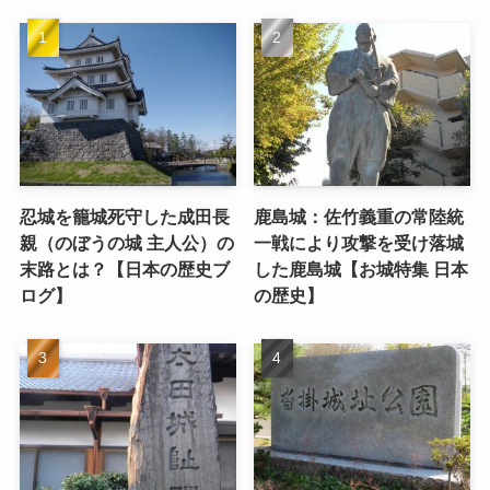
忍城を籠城死守した成田長
鹿島城：佐竹義重の常陸統
親（のぼうの城 主人公）の
一戦により攻撃を受け落城
末路とは？【日本の歴史ブ
した鹿島城【お城特集 日本
ログ】
の歴史】