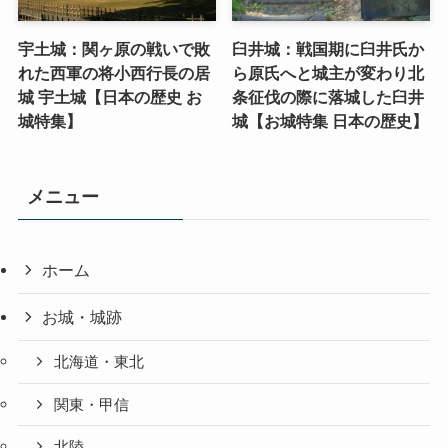
宇土城：関ヶ原の戦いで敗
臼井城：戦国期に臼井氏か
れた西軍の将小西行長の居
ら原氏へと城主が変わり北
城 宇土城【日本の歴史 お
条征伐の際に落城した臼井
城特集】
城【お城特集 日本の歴史】
メニュー
ホーム
お城・城跡
北海道・東北
関東・甲信
北陸