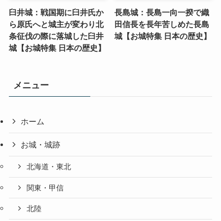
臼井城：戦国期に臼井氏か
長島城：長島一向一揆で織
ら原氏へと城主が変わり北
田信長を長年苦しめた長島
条征伐の際に落城した臼井
城【お城特集 日本の歴史】
城【お城特集 日本の歴史】
メニュー
ホーム
お城・城跡
北海道・東北
関東・甲信
北陸