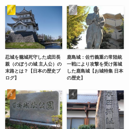
忍城を籠城死守した成田長
鹿島城：佐竹義重の常陸統
親（のぼうの城 主人公）の
一戦により攻撃を受け落城
末路とは？【日本の歴史ブ
した鹿島城【お城特集 日本
ログ】
の歴史】