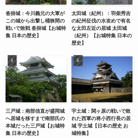
沓掛城：今川義元の大軍が
太田城（紀州）：羽柴秀吉
この城から出撃し桶狭間の
の紀州征伐の水攻めで有名
戦いで敗戦 沓掛城【お城特
な太田左近の居城 太田城
集 日本の歴史】
（紀州）【お城特集 日本の
歴史】
三戸城：南部信直が盛岡城
宇土城：関ヶ原の戦いで敗
へ居城を移すまで南部氏の
れた西軍の将小西行長の居
本城だった三戸城【お城特
城 宇土城【日本の歴史 お
集 日本の歴史】
城特集】