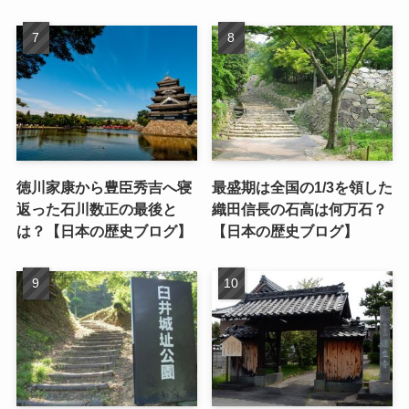
徳川家康から豊臣秀吉へ寝
最盛期は全国の1/3を領した
返った石川数正の最後と
織田信長の石高は何万石？
は？【日本の歴史ブログ】
【日本の歴史ブログ】