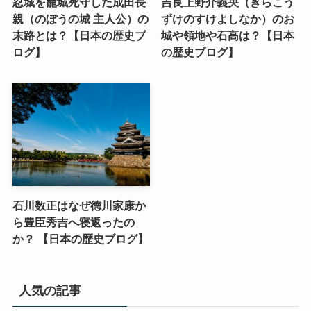
忍城を籠城死守した成田長
吉良上野介義央（きらこう
親（のぼうの城 主人公）の
ずけのすけよしなか）のお
末路とは？【日本の歴史ブ
城や領地や石高は？【日本
ログ】
の歴史ブログ】
石川数正はなぜ徳川家康か
ら豊臣秀吉へ寝返ったの
か？ 【日本の歴史ブログ】
人気の記事