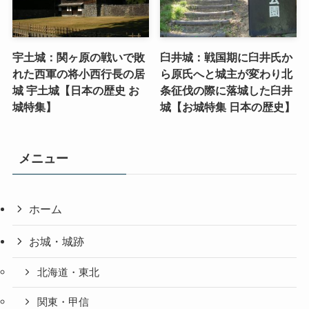
宇土城：関ヶ原の戦いで敗
臼井城：戦国期に臼井氏か
れた西軍の将小西行長の居
ら原氏へと城主が変わり北
城 宇土城【日本の歴史 お
条征伐の際に落城した臼井
城特集】
城【お城特集 日本の歴史】
メニュー
ホーム
お城・城跡
北海道・東北
関東・甲信