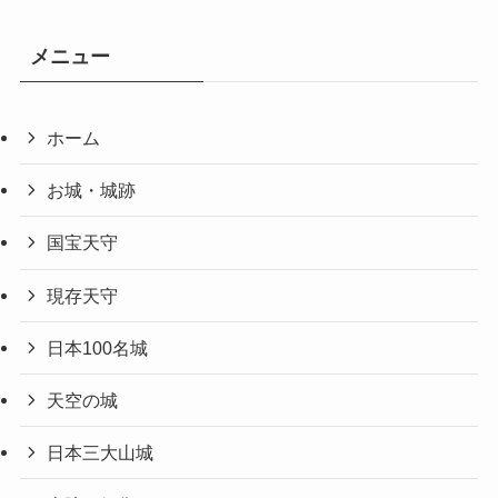
メニュー
ホーム
お城・城跡
国宝天守
現存天守
日本100名城
天空の城
日本三大山城