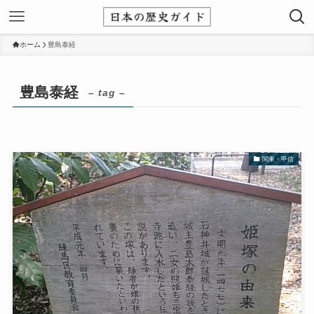
ホーム
豊島泰経
豊島泰経
– tag –
関東・甲信