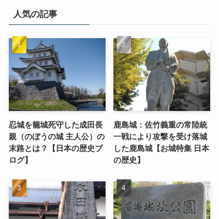
人気の記事
忍城を籠城死守した成田長
鹿島城：佐竹義重の常陸統
親（のぼうの城 主人公）の
一戦により攻撃を受け落城
末路とは？【日本の歴史ブ
した鹿島城【お城特集 日本
ログ】
の歴史】