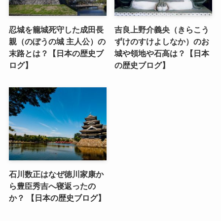
忍城を籠城死守した成田長
吉良上野介義央（きらこう
親（のぼうの城 主人公）の
ずけのすけよしなか）のお
末路とは？【日本の歴史ブ
城や領地や石高は？【日本
ログ】
の歴史ブログ】
石川数正はなぜ徳川家康か
ら豊臣秀吉へ寝返ったの
か？ 【日本の歴史ブログ】