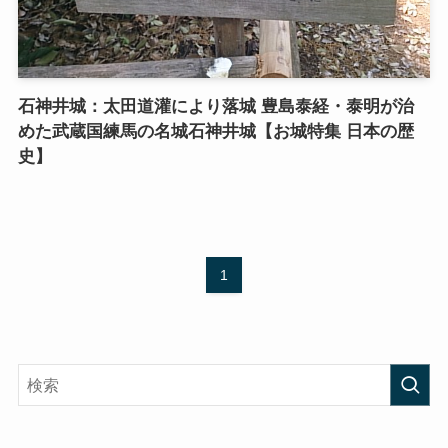
石神井城：太田道灌により落城 豊島泰経・泰明が治
めた武蔵国練馬の名城石神井城【お城特集 日本の歴
史】
1