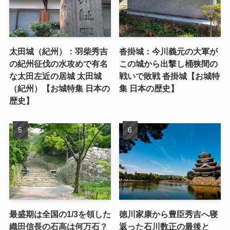
太田城（紀州）：羽柴秀吉
沓掛城：今川義元の大軍が
の紀州征伐の水攻めで有名
この城から出撃し桶狭間の
な太田左近の居城 太田城
戦いで敗戦 沓掛城【お城特
（紀州）【お城特集 日本の
集 日本の歴史】
歴史】
最盛期は全国の1/3を領した
徳川家康から豊臣秀吉へ寝
織田信長の石高は何万石？
返った石川数正の最後と