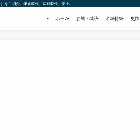
所）をご紹介。鎌倉時代、室町時代、安土桃山時代（戦国時代）、江戸時代と幅広
ホーム
お城・城跡
名城特集
史跡