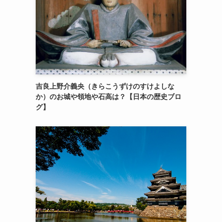
吉良上野介義央（きらこうずけのすけよしな
か）のお城や領地や石高は？【日本の歴史ブロ
グ】