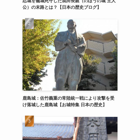
忍城を籠城死守した成田長親（のぼうの城 主人
公）の末路とは？【日本の歴史ブログ】
鹿島城：佐竹義重の常陸統一戦により攻撃を受
け落城した鹿島城【お城特集 日本の歴史】