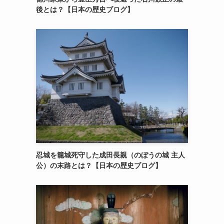
後とは？【日本の歴史ブログ】
忍城を籠城死守した成田長親（のぼうの城 主人
公）の末路とは？【日本の歴史ブログ】