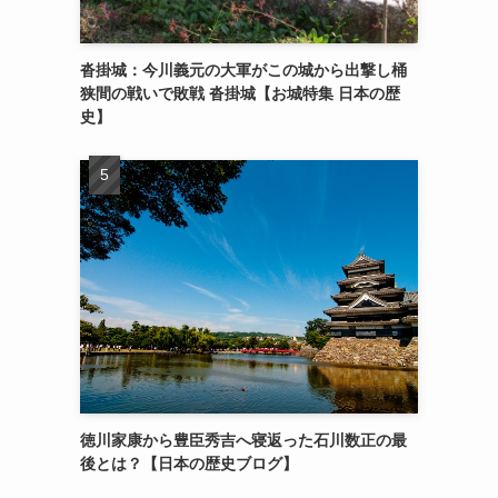
沓掛城：今川義元の大軍がこの城から出撃し桶
狭間の戦いで敗戦 沓掛城【お城特集 日本の歴
史】
徳川家康から豊臣秀吉へ寝返った石川数正の最
後とは？【日本の歴史ブログ】