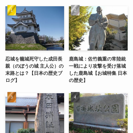
忍城を籠城死守した成田長
鹿島城：佐竹義重の常陸統
親（のぼうの城 主人公）の
一戦により攻撃を受け落城
末路とは？【日本の歴史ブ
した鹿島城【お城特集 日本
ログ】
の歴史】