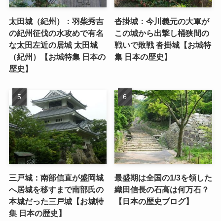
太田城（紀州）：羽柴秀吉
沓掛城：今川義元の大軍が
の紀州征伐の水攻めで有名
この城から出撃し桶狭間の
な太田左近の居城 太田城
戦いで敗戦 沓掛城【お城特
（紀州）【お城特集 日本の
集 日本の歴史】
歴史】
三戸城：南部信直が盛岡城
最盛期は全国の1/3を領した
へ居城を移すまで南部氏の
織田信長の石高は何万石？
本城だった三戸城【お城特
【日本の歴史ブログ】
集 日本の歴史】