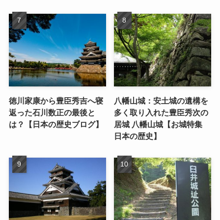
徳川家康から豊臣秀吉へ寝
八幡山城：安土城の遺構を
返った石川数正の最後と
多く取り入れた豊臣秀次の
は？【日本の歴史ブログ】
居城 八幡山城【お城特集
日本の歴史】