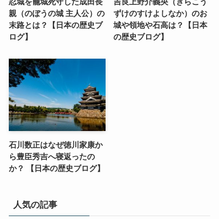
忍城を籠城死守した成田長
吉良上野介義央（きらこう
親（のぼうの城 主人公）の
ずけのすけよしなか）のお
末路とは？【日本の歴史ブ
城や領地や石高は？【日本
ログ】
の歴史ブログ】
石川数正はなぜ徳川家康か
ら豊臣秀吉へ寝返ったの
か？ 【日本の歴史ブログ】
人気の記事