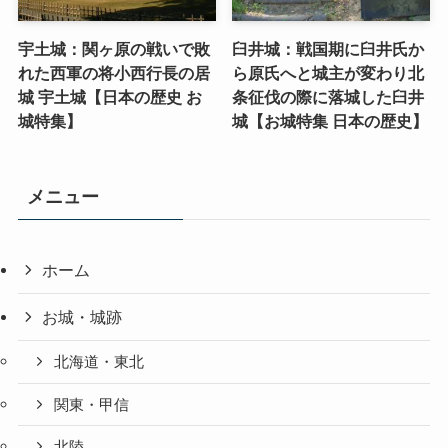
宇土城：関ヶ原の戦いで敗
臼井城：戦国期に臼井氏か
れた西軍の将小西行長の居
ら原氏へと城主が変わり北
城 宇土城【日本の歴史 お
条征伐の際に落城した臼井
城特集】
城【お城特集 日本の歴史】
メニュー
ホーム
お城・城跡
北海道・東北
関東・甲信
北陸