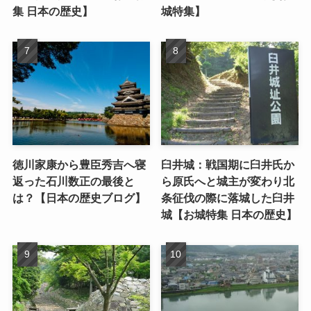
集 日本の歴史】
城特集】
徳川家康から豊臣秀吉へ寝
臼井城：戦国期に臼井氏か
返った石川数正の最後と
ら原氏へと城主が変わり北
は？【日本の歴史ブログ】
条征伐の際に落城した臼井
城【お城特集 日本の歴史】