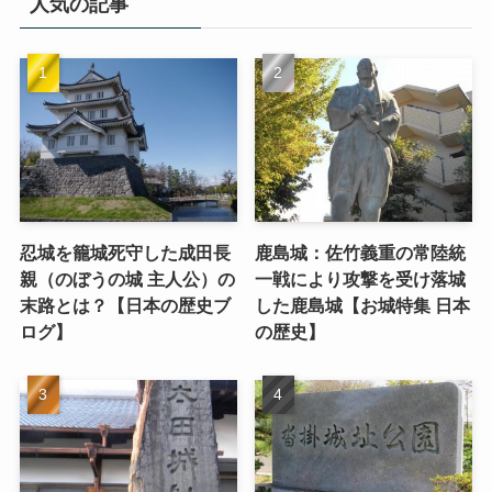
人気の記事
忍城を籠城死守した成田長
鹿島城：佐竹義重の常陸統
親（のぼうの城 主人公）の
一戦により攻撃を受け落城
末路とは？【日本の歴史ブ
した鹿島城【お城特集 日本
ログ】
の歴史】