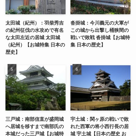
太田城（紀州）：羽柴秀吉
沓掛城：今川義元の大軍が
の紀州征伐の水攻めで有名
この城から出撃し桶狭間の
な太田左近の居城 太田城
戦いで敗戦 沓掛城【お城特
（紀州）【お城特集 日本の
集 日本の歴史】
歴史】
三戸城：南部信直が盛岡城
宇土城：関ヶ原の戦いで敗
へ居城を移すまで南部氏の
れた西軍の将小西行長の居
本城だった三戸城【お城特
城 宇土城【日本の歴史 お