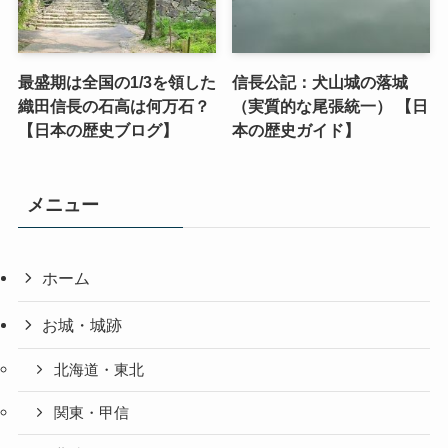
最盛期は全国の1/3を領した
信長公記：犬山城の落城
織田信長の石高は何万石？
（実質的な尾張統一） 【日
【日本の歴史ブログ】
本の歴史ガイド】
メニュー
ホーム
お城・城跡
北海道・東北
関東・甲信