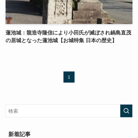
蓮池城：龍造寺隆信により小田氏が滅ぼされ鍋島直茂
の居城となった蓮池城【お城特集 日本の歴史】
1
新着記事