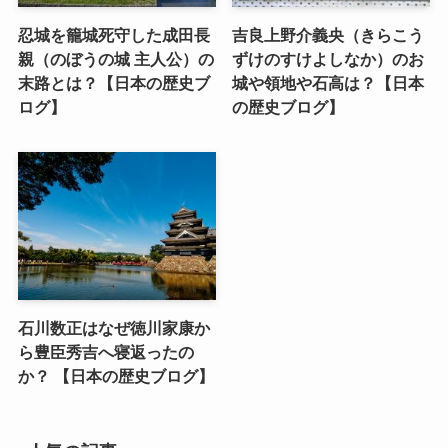
忍城を籠城死守した成田長
吉良上野介義央（きらこう
親（のぼうの城 主人公）の
ずけのすけよしなか）のお
末路とは？【日本の歴史ブ
城や領地や石高は？【日本
ログ】
の歴史ブログ】
石川数正はなぜ徳川家康か
ら豊臣秀吉へ寝返ったの
か？ 【日本の歴史ブログ】