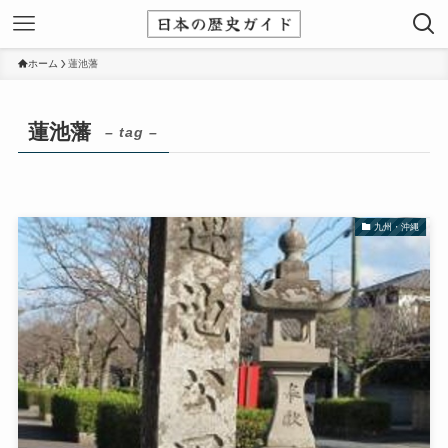
ホーム
蓮池藩
蓮池藩
– tag –
九州・沖縄