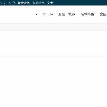
所）をご紹介。鎌倉時代、室町時代、安土桃山時代（戦国時代）、江戸時代と幅広
ホーム
お城・城跡
名城特集
史跡