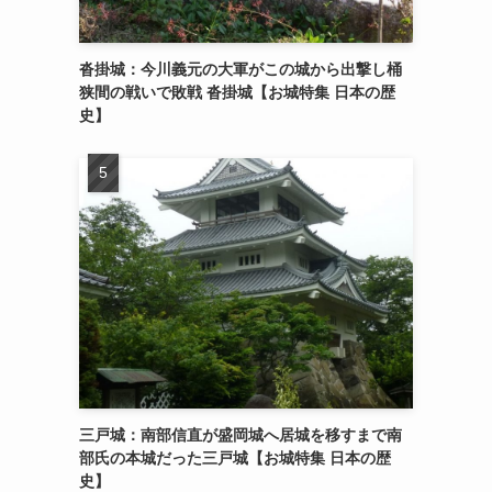
沓掛城：今川義元の大軍がこの城から出撃し桶
狭間の戦いで敗戦 沓掛城【お城特集 日本の歴
史】
三戸城：南部信直が盛岡城へ居城を移すまで南
部氏の本城だった三戸城【お城特集 日本の歴
史】