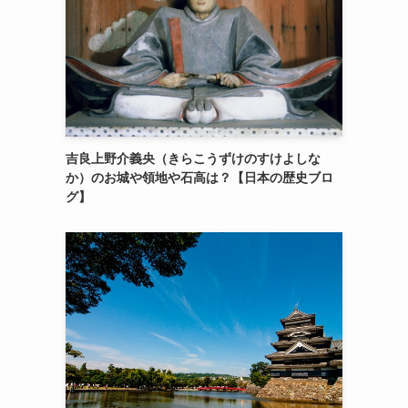
吉良上野介義央（きらこうずけのすけよしな
か）のお城や領地や石高は？【日本の歴史ブロ
グ】