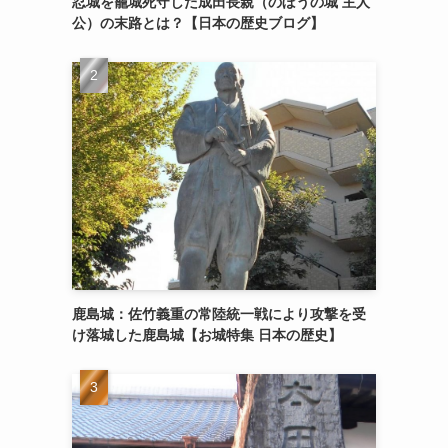
忍城を籠城死守した成田長親（のぼうの城 主人
公）の末路とは？【日本の歴史ブログ】
鹿島城：佐竹義重の常陸統一戦により攻撃を受
け落城した鹿島城【お城特集 日本の歴史】