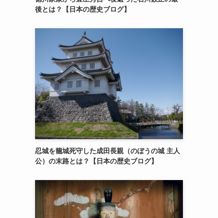
後とは？【日本の歴史ブログ】
忍城を籠城死守した成田長親（のぼうの城 主人
公）の末路とは？【日本の歴史ブログ】