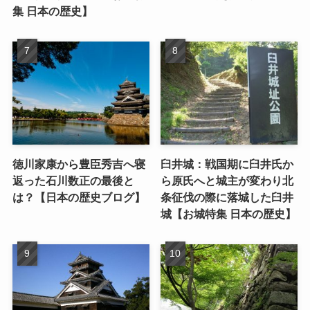
集 日本の歴史】
徳川家康から豊臣秀吉へ寝
臼井城：戦国期に臼井氏か
返った石川数正の最後と
ら原氏へと城主が変わり北
は？【日本の歴史ブログ】
条征伐の際に落城した臼井
城【お城特集 日本の歴史】