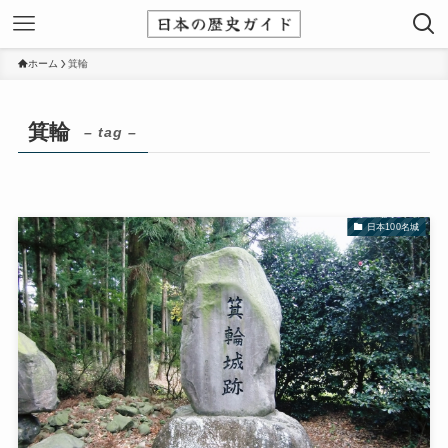
ホーム
箕輪
箕輪
– tag –
日本100名城