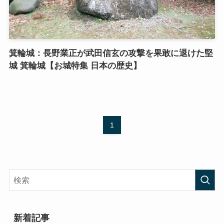
箕輪城：長野業正が武田信玄の攻撃を果敢に退けた堅
城 箕輪城【お城特集 日本の歴史】
1
新着記事