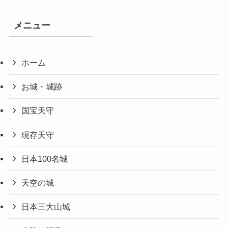
メニュー
ホーム
お城・城跡
国宝天守
現存天守
日本100名城
天空の城
日本三大山城