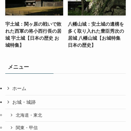
宇土城：関ヶ原の戦いで敗
八幡山城：安土城の遺構を
れた西軍の将小西行長の居
多く取り入れた豊臣秀次の
城 宇土城【日本の歴史 お
居城 八幡山城【お城特集
城特集】
日本の歴史】
メニュー
ホーム
お城・城跡
北海道・東北
関東・甲信