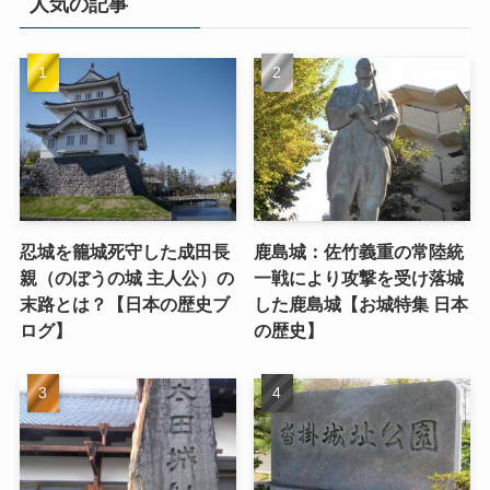
人気の記事
忍城を籠城死守した成田長
鹿島城：佐竹義重の常陸統
親（のぼうの城 主人公）の
一戦により攻撃を受け落城
末路とは？【日本の歴史ブ
した鹿島城【お城特集 日本
ログ】
の歴史】