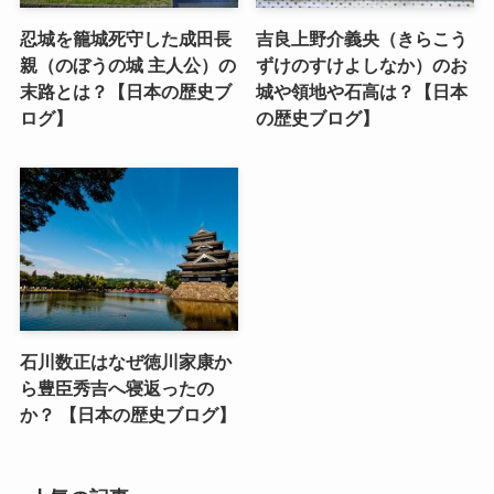
忍城を籠城死守した成田長
吉良上野介義央（きらこう
親（のぼうの城 主人公）の
ずけのすけよしなか）のお
末路とは？【日本の歴史ブ
城や領地や石高は？【日本
ログ】
の歴史ブログ】
石川数正はなぜ徳川家康か
ら豊臣秀吉へ寝返ったの
か？ 【日本の歴史ブログ】