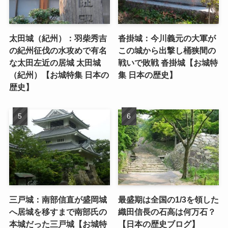
太田城（紀州）：羽柴秀吉
沓掛城：今川義元の大軍が
の紀州征伐の水攻めで有名
この城から出撃し桶狭間の
な太田左近の居城 太田城
戦いで敗戦 沓掛城【お城特
（紀州）【お城特集 日本の
集 日本の歴史】
歴史】
三戸城：南部信直が盛岡城
最盛期は全国の1/3を領した
へ居城を移すまで南部氏の
織田信長の石高は何万石？
本城だった三戸城【お城特
【日本の歴史ブログ】