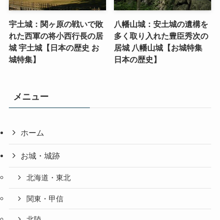
宇土城：関ヶ原の戦いで敗
八幡山城：安土城の遺構を
れた西軍の将小西行長の居
多く取り入れた豊臣秀次の
城 宇土城【日本の歴史 お
居城 八幡山城【お城特集
城特集】
日本の歴史】
メニュー
ホーム
お城・城跡
北海道・東北
関東・甲信
北陸