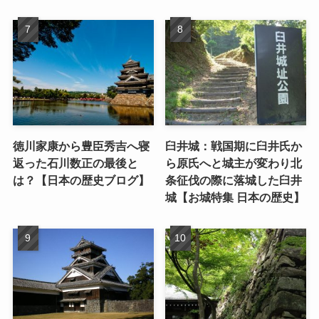
徳川家康から豊臣秀吉へ寝
臼井城：戦国期に臼井氏か
返った石川数正の最後と
ら原氏へと城主が変わり北
は？【日本の歴史ブログ】
条征伐の際に落城した臼井
城【お城特集 日本の歴史】