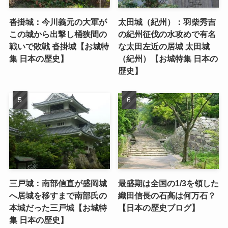
沓掛城：今川義元の大軍が
太田城（紀州）：羽柴秀吉
この城から出撃し桶狭間の
の紀州征伐の水攻めで有名
戦いで敗戦 沓掛城【お城特
な太田左近の居城 太田城
集 日本の歴史】
（紀州）【お城特集 日本の
歴史】
三戸城：南部信直が盛岡城
最盛期は全国の1/3を領した
へ居城を移すまで南部氏の
織田信長の石高は何万石？
本城だった三戸城【お城特
【日本の歴史ブログ】
集 日本の歴史】