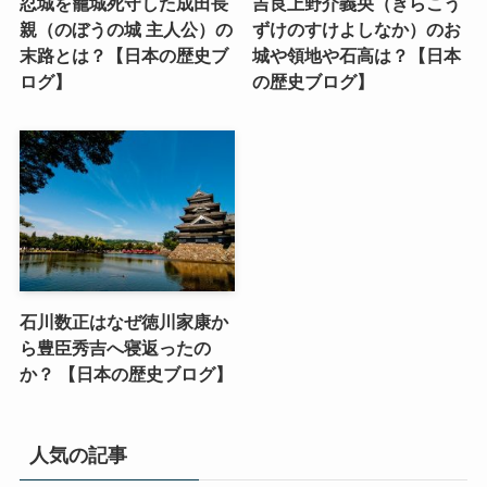
忍城を籠城死守した成田長
吉良上野介義央（きらこう
親（のぼうの城 主人公）の
ずけのすけよしなか）のお
末路とは？【日本の歴史ブ
城や領地や石高は？【日本
ログ】
の歴史ブログ】
石川数正はなぜ徳川家康か
ら豊臣秀吉へ寝返ったの
か？ 【日本の歴史ブログ】
人気の記事