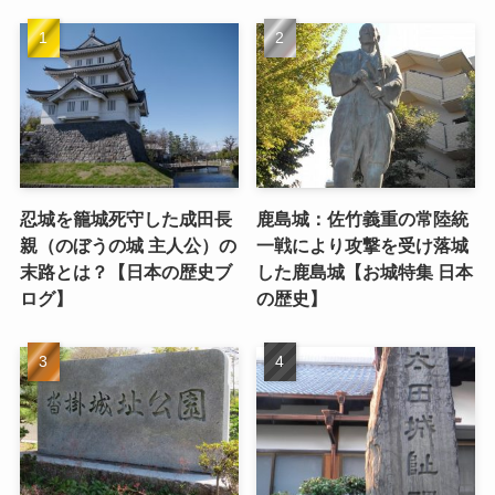
忍城を籠城死守した成田長
鹿島城：佐竹義重の常陸統
親（のぼうの城 主人公）の
一戦により攻撃を受け落城
末路とは？【日本の歴史ブ
した鹿島城【お城特集 日本
ログ】
の歴史】