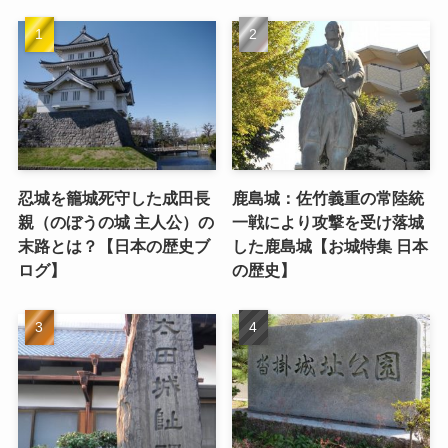
忍城を籠城死守した成田長
鹿島城：佐竹義重の常陸統
親（のぼうの城 主人公）の
一戦により攻撃を受け落城
末路とは？【日本の歴史ブ
した鹿島城【お城特集 日本
ログ】
の歴史】