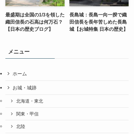
最盛期は全国の1/3を領した
長島城：長島一向一揆で織
織田信長の石高は何万石？
田信長を長年苦しめた長島
【日本の歴史ブログ】
城【お城特集 日本の歴史】
メニュー
ホーム
お城・城跡
北海道・東北
関東・甲信
北陸