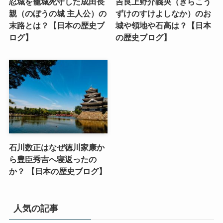
忍城を籠城死守した成田長
吉良上野介義央（きらこう
親（のぼうの城 主人公）の
ずけのすけよしなか）のお
末路とは？【日本の歴史ブ
城や領地や石高は？【日本
ログ】
の歴史ブログ】
石川数正はなぜ徳川家康か
ら豊臣秀吉へ寝返ったの
か？ 【日本の歴史ブログ】
人気の記事