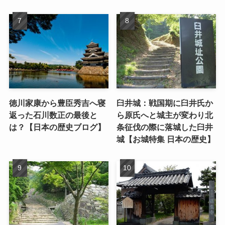
徳川家康から豊臣秀吉へ寝
臼井城：戦国期に臼井氏か
返った石川数正の最後と
ら原氏へと城主が変わり北
は？【日本の歴史ブログ】
条征伐の際に落城した臼井
城【お城特集 日本の歴史】