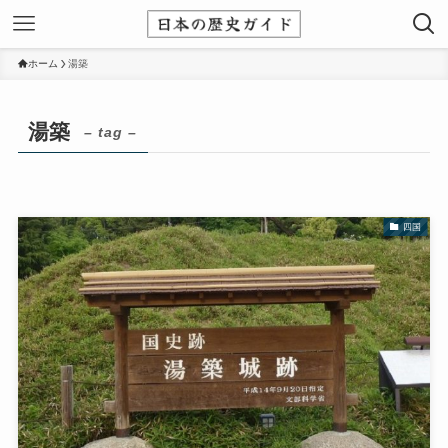
ホーム
湯築
湯築
– tag –
四国