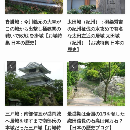
沓掛城：今川義元の大軍が
太田城（紀州）：羽柴秀吉
この城から出撃し桶狭間の
の紀州征伐の水攻めで有名
戦いで敗戦 沓掛城【お城特
な太田左近の居城 太田城
集 日本の歴史】
（紀州）【お城特集 日本の
歴史】
三戸城：南部信直が盛岡城
最盛期は全国の1/3を領した
へ居城を移すまで南部氏の
織田信長の石高は何万石？
本城だった三戸城【お城特
【日本の歴史ブログ】