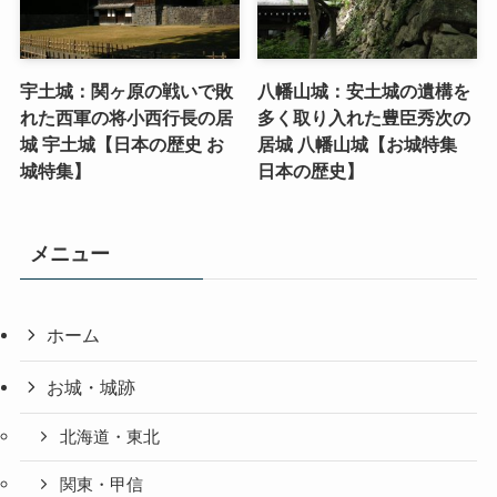
宇土城：関ヶ原の戦いで敗
八幡山城：安土城の遺構を
れた西軍の将小西行長の居
多く取り入れた豊臣秀次の
城 宇土城【日本の歴史 お
居城 八幡山城【お城特集
城特集】
日本の歴史】
メニュー
ホーム
お城・城跡
北海道・東北
関東・甲信