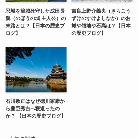
忍城を籠城死守した成田長
吉良上野介義央（きらこう
親（のぼうの城 主人公）の
ずけのすけよしなか）のお
末路とは？【日本の歴史ブ
城や領地や石高は？【日本
ログ】
の歴史ブログ】
石川数正はなぜ徳川家康か
ら豊臣秀吉へ寝返ったの
か？ 【日本の歴史ブログ】