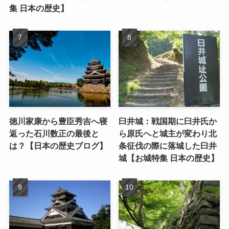
集 日本の歴史】
徳川家康から豊臣秀吉へ寝
臼井城：戦国期に臼井氏か
返った石川数正の最後と
ら原氏へと城主が変わり北
は？【日本の歴史ブログ】
条征伐の際に落城した臼井
城【お城特集 日本の歴史】