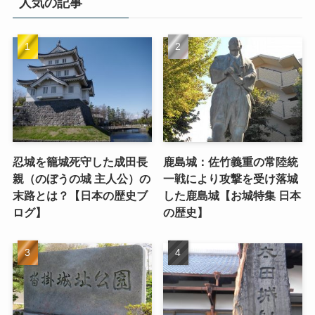
人気の記事
忍城を籠城死守した成田長
鹿島城：佐竹義重の常陸統
親（のぼうの城 主人公）の
一戦により攻撃を受け落城
末路とは？【日本の歴史ブ
した鹿島城【お城特集 日本
ログ】
の歴史】