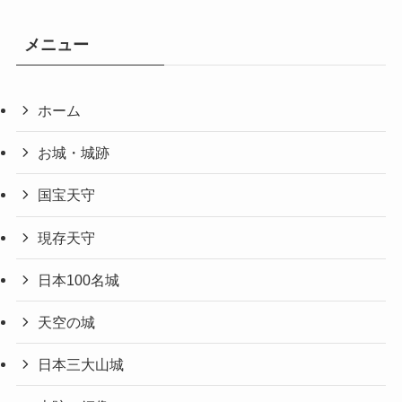
メニュー
ホーム
お城・城跡
国宝天守
現存天守
日本100名城
天空の城
日本三大山城