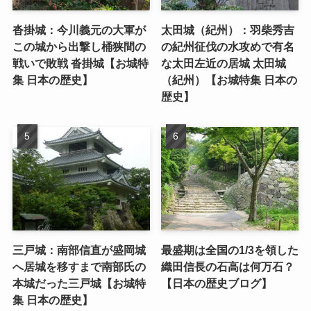
沓掛城：今川義元の大軍が
太田城（紀州）：羽柴秀吉
この城から出撃し桶狭間の
の紀州征伐の水攻めで有名
戦いで敗戦 沓掛城【お城特
な太田左近の居城 太田城
集 日本の歴史】
（紀州）【お城特集 日本の
歴史】
三戸城：南部信直が盛岡城
最盛期は全国の1/3を領した
へ居城を移すまで南部氏の
織田信長の石高は何万石？
本城だった三戸城【お城特
【日本の歴史ブログ】
集 日本の歴史】