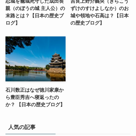
忍城を籠城死守した成田長
吉良上野介義央（きらこう
親（のぼうの城 主人公）の
ずけのすけよしなか）のお
末路とは？【日本の歴史ブ
城や領地や石高は？【日本
ログ】
の歴史ブログ】
石川数正はなぜ徳川家康か
ら豊臣秀吉へ寝返ったの
か？ 【日本の歴史ブログ】
人気の記事