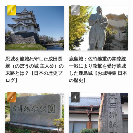
忍城を籠城死守した成田長
鹿島城：佐竹義重の常陸統
親（のぼうの城 主人公）の
一戦により攻撃を受け落城
末路とは？【日本の歴史ブ
した鹿島城【お城特集 日本
ログ】
の歴史】