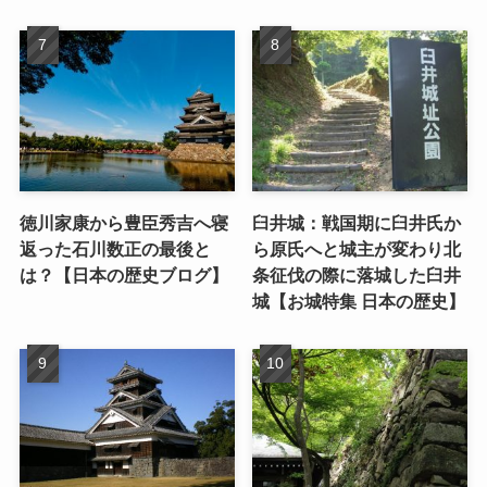
徳川家康から豊臣秀吉へ寝
臼井城：戦国期に臼井氏か
返った石川数正の最後と
ら原氏へと城主が変わり北
は？【日本の歴史ブログ】
条征伐の際に落城した臼井
城【お城特集 日本の歴史】