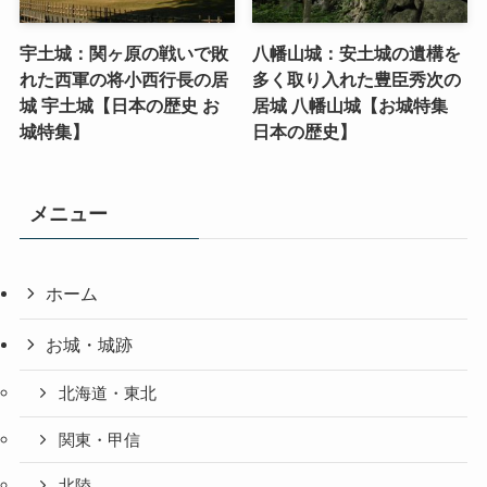
宇土城：関ヶ原の戦いで敗
八幡山城：安土城の遺構を
れた西軍の将小西行長の居
多く取り入れた豊臣秀次の
城 宇土城【日本の歴史 お
居城 八幡山城【お城特集
城特集】
日本の歴史】
メニュー
ホーム
お城・城跡
北海道・東北
関東・甲信
北陸