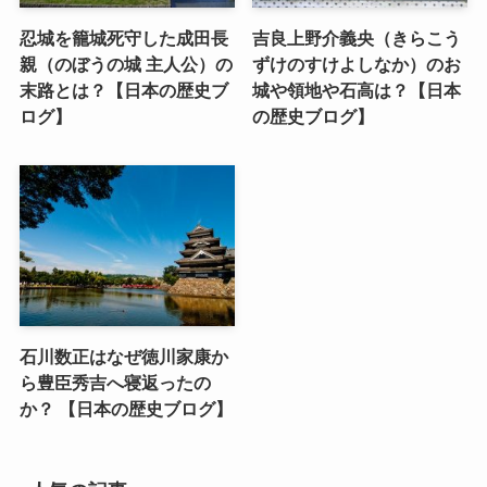
忍城を籠城死守した成田長
吉良上野介義央（きらこう
親（のぼうの城 主人公）の
ずけのすけよしなか）のお
末路とは？【日本の歴史ブ
城や領地や石高は？【日本
ログ】
の歴史ブログ】
石川数正はなぜ徳川家康か
ら豊臣秀吉へ寝返ったの
か？ 【日本の歴史ブログ】