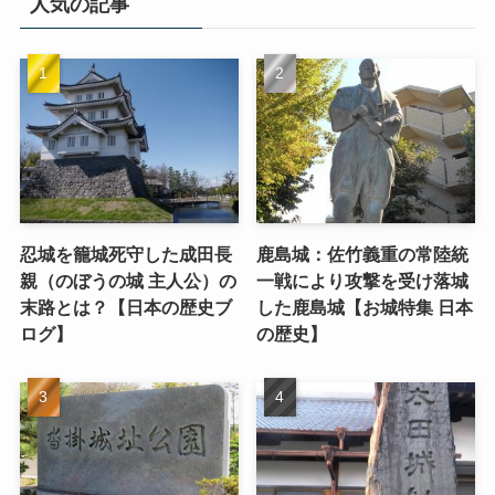
人気の記事
忍城を籠城死守した成田長
鹿島城：佐竹義重の常陸統
親（のぼうの城 主人公）の
一戦により攻撃を受け落城
末路とは？【日本の歴史ブ
した鹿島城【お城特集 日本
ログ】
の歴史】