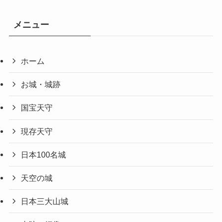
メニュー
ホーム
お城・城跡
国宝天守
現存天守
日本100名城
天空の城
日本三大山城