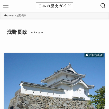
ホーム
浅野長政
浅野長政
– tag –
日本100名城