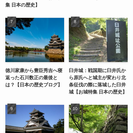
集 日本の歴史】
徳川家康から豊臣秀吉へ寝
臼井城：戦国期に臼井氏か
返った石川数正の最後と
ら原氏へと城主が変わり北
は？【日本の歴史ブログ】
条征伐の際に落城した臼井
城【お城特集 日本の歴史】