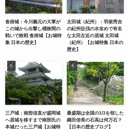
沓掛城：今川義元の大軍が
太田城（紀州）：羽柴秀吉
この城から出撃し桶狭間の
の紀州征伐の水攻めで有名
戦いで敗戦 沓掛城【お城特
な太田左近の居城 太田城
集 日本の歴史】
（紀州）【お城特集 日本の
歴史】
三戸城：南部信直が盛岡城
最盛期は全国の1/3を領した
へ居城を移すまで南部氏の
織田信長の石高は何万石？
本城だった三戸城【お城特
【日本の歴史ブログ】