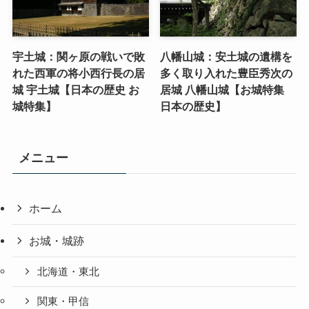
宇土城：関ヶ原の戦いで敗
八幡山城：安土城の遺構を
れた西軍の将小西行長の居
多く取り入れた豊臣秀次の
城 宇土城【日本の歴史 お
居城 八幡山城【お城特集
城特集】
日本の歴史】
メニュー
ホーム
お城・城跡
北海道・東北
関東・甲信