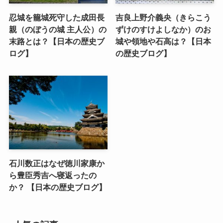
忍城を籠城死守した成田長
吉良上野介義央（きらこう
親（のぼうの城 主人公）の
ずけのすけよしなか）のお
末路とは？【日本の歴史ブ
城や領地や石高は？【日本
ログ】
の歴史ブログ】
石川数正はなぜ徳川家康か
ら豊臣秀吉へ寝返ったの
か？ 【日本の歴史ブログ】