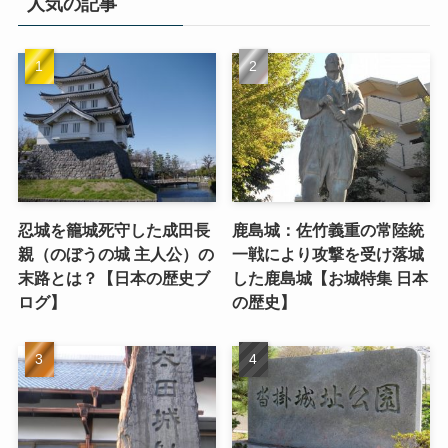
人気の記事
忍城を籠城死守した成田長
鹿島城：佐竹義重の常陸統
親（のぼうの城 主人公）の
一戦により攻撃を受け落城
末路とは？【日本の歴史ブ
した鹿島城【お城特集 日本
ログ】
の歴史】