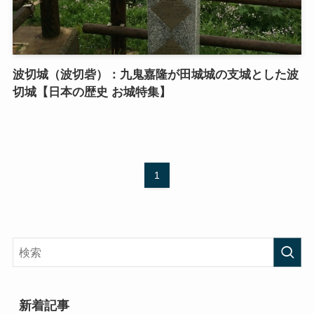
波切城（波切砦）：九鬼嘉隆が田城城の支城とした波
切城【日本の歴史 お城特集】
1
新着記事