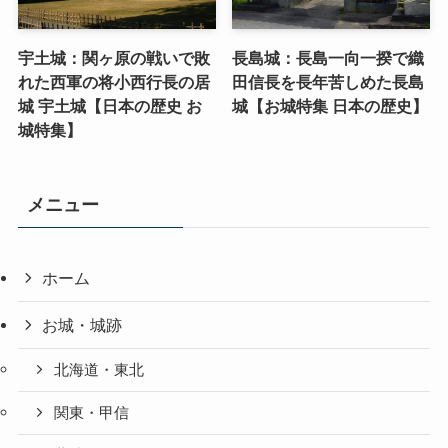
宇土城：関ヶ原の戦いで敗
長島城：長島一向一揆で織
れた西軍の将小西行長の居
田信長を長年苦しめた長島
城 宇土城【日本の歴史 お
城【お城特集 日本の歴史】
城特集】
メニュー
ホーム
お城・城跡
北海道・東北
関東・甲信