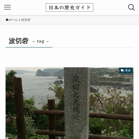
ホーム
波切砦
波切砦
– tag –
東海