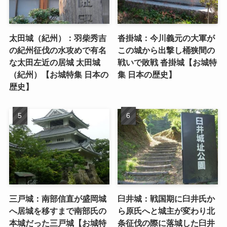
太田城（紀州）：羽柴秀吉
沓掛城：今川義元の大軍が
の紀州征伐の水攻めで有名
この城から出撃し桶狭間の
な太田左近の居城 太田城
戦いで敗戦 沓掛城【お城特
（紀州）【お城特集 日本の
集 日本の歴史】
歴史】
三戸城：南部信直が盛岡城
臼井城：戦国期に臼井氏か
へ居城を移すまで南部氏の
ら原氏へと城主が変わり北
本城だった三戸城【お城特
条征伐の際に落城した臼井